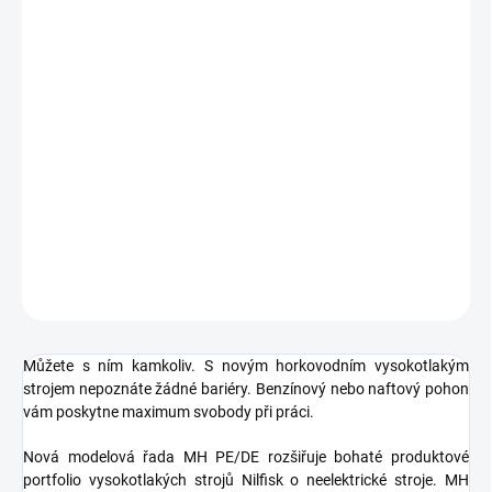
DORUČIT DO:
20.8.2026
MOŽNOSTI
DORUČENÍ
−
+
Přidat do košíku
Větší svoboda v horkovodním čištění
DETAILNÍ INFORMACE
ZEPTAT SE
HLÍDAT
Můžete s ním kamkoliv. S novým horkovodním vysokotlakým
strojem nepoznáte žádné bariéry. Benzínový nebo naftový pohon
vám poskytne maximum svobody při práci.
Nová modelová řada MH PE/DE rozšiřuje bohaté produktové
portfolio vysokotlakých strojů Nilfisk o neelektrické stroje. MH