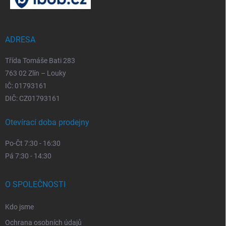
a
t
í
ADRESA
Třída Tomáše Bati 283
763 02 Zlín – Louky
IČ: 01793161
DIČ: CZ01793161
Otevírací doba prodejny
Po-Čt 7:30 - 16:30
Pá 7:30 - 14:30
O SPOLEČNOSTI
Kdo jsme
Ochrana osobních údajů