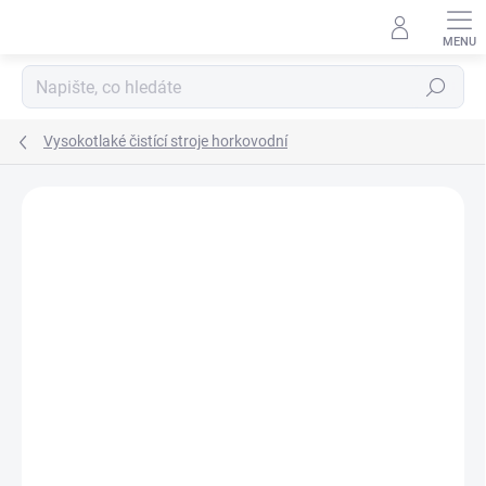
Přejít
na
obsah
Hledat
Vysokotlaké čistící stroje horkovodní
Podrobnosti hodnocení
Neohodnoceno
ZNAČKA:
NILFISK