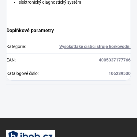
elektronický diagnostický systém
Doplňkové parametry
Kategorie
:
Vysokotlaké čistící stroje horkovodní
EAN
:
4005337177766
Katalogové číslo
:
106239530
Z
á
p