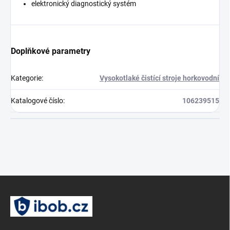
elektronický diagnostický systém
Doplňkové parametry
Kategorie
:
Vysokotlaké čistící stroje horkovodní
Katalogové číslo
:
106239515
Z
á
p
a
t