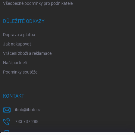
Všeobecné podmínky pro podnikatele
DŮLEŽITÉ ODKAZY
Doprava a platba
Jak nakupovat
Vrácení zboží a reklamace
Naši partneři
Podmínky soutěže
KONTAKT
ibob
@
ibob.cz
733 737 288
607 069 561