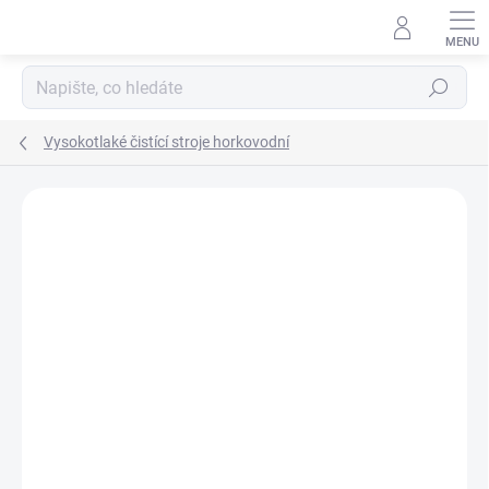
Přejít
na
obsah
Hledat
Vysokotlaké čistící stroje horkovodní
Podrobnosti hodnocení
Neohodnoceno
ZNAČKA:
NILFISK