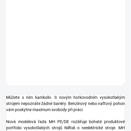
DORUČIT DO:
19.8.2026
MOŽNOSTI
DORUČENÍ
−
+
Přidat do košíku
Větší svoboda v horkovodním čištění
DETAILNÍ INFORMACE
ZEPTAT SE
HLÍDAT
Můžete s ním kamkoliv. S novým horkovodním vysokotlakým
strojem nepoznáte žádné bariéry. Benzínový nebo naftový pohon
vám poskytne maximum svobody při práci.
Nová modelová řada MH PE/DE rozšiřuje bohaté produktové
portfolio vysokotlakých strojů Nilfisk o neelektrické stroje. MH