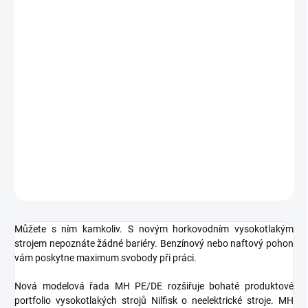
DORUČIT DO:
19.8.2026
MOŽNOSTI
DORUČENÍ
−
+
Přidat do košíku
Větší svoboda v horkovodním čištění
DETAILNÍ INFORMACE
ZEPTAT SE
HLÍDAT
Můžete s ním kamkoliv. S novým horkovodním vysokotlakým
strojem nepoznáte žádné bariéry. Benzínový nebo naftový pohon
vám poskytne maximum svobody při práci.
Nová modelová řada MH PE/DE rozšiřuje bohaté produktové
portfolio vysokotlakých strojů Nilfisk o neelektrické stroje. MH