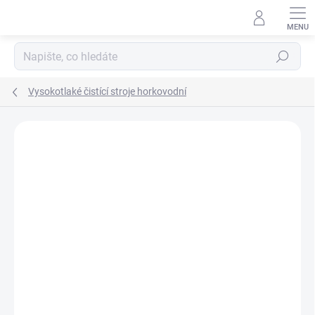
Přejít
na
obsah
Hledat
Vysokotlaké čistící stroje horkovodní
Podrobnosti hodnocení
Neohodnoceno
ZNAČKA:
NILFISK