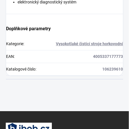
elektronický diagnostický systém
Doplňkové parametry
Kategorie
:
Vysokotlaké čistící stroje horkovodní
EAN
:
4005337177773
Katalogové číslo
:
106239610
Z
á
p