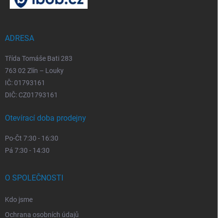
a
t
í
ADRESA
Třída Tomáše Bati 283
763 02 Zlín – Louky
IČ: 01793161
DIČ: CZ01793161
Otevírací doba prodejny
Po-Čt 7:30 - 16:30
Pá 7:30 - 14:30
O SPOLEČNOSTI
Kdo jsme
Ochrana osobních údajů