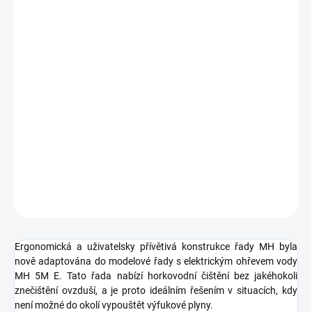
DORUČIT DO:
18.8.2026
MOŽNOSTI
DORUČENÍ
−
+
Přidat do košíku
Horkovodní stroj s elektrickým ohřevem pro provoz bez
výfukových spalin
DETAILNÍ INFORMACE
ZEPTAT SE
HLÍDAT
Ergonomická a uživatelsky přívětivá konstrukce řady MH byla
nově adaptována do modelové řady s elektrickým ohřevem vody
MH 5M E. Tato řada nabízí horkovodní čištění bez jakéhokoli
znečištění ovzduší, a je proto ideálním řešením v situacích, kdy
není možné do okolí vypouštět výfukové plyny.