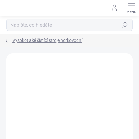
Přejít
na
obsah
Hledat
Vysokotlaké čistící stroje horkovodní
Podrobnosti hodnocení
Neohodnoceno
ZNAČKA:
NILFISK