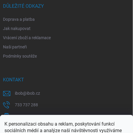
DŮLEŽITÉ ODKAZY
Doprava a platba
Jak nakupovat
Vrácení zboží a reklamace
Naši partneři
Podmínky soutěže
KONTAKT
ibob
@
ibob.cz
733 737 288
607 069 561
K personalizaci obsahu a reklam, poskytování funkcí
Sledujte nás na Facebooku !
sociálních médií a analýze naší návštěvnosti využíváme