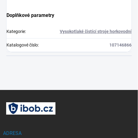
Doplňkové parametry
Kategorie
:
Vysokotlaké čistící stroje horkovodní
Katalogové číslo
:
107146866
Z
á
p
a
t
í
ADRESA