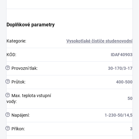
Doplňkové parametry
Kategorie
:
Vysokotlaké čističe studenovodní
KÓD
:
IDAF40903
?
Provozní tlak
:
30-170/3-17
?
Průtok
:
400-500
?
Max. teplota vstupní
50
vody
:
?
Napájení
:
1-230-50/14,5
?
Příkon
:
3