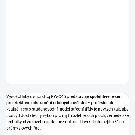
Vysokotlaký čisticí stroj
PW-C45
představuje efektivní řešení pro
odstraňování odolných nečistot
v náročných provozech i při
údržbě techniky.
Díky robustní konstrukci a důrazu na vysoký mycí účinek je tento
stroj spolehlivým nástrojem pro pravidelné čištění ploch a vozidel,
kde je kladen důraz na
dlouhou životnost a snadný servis
.
DETAILNÍ INFORMACE
ZEPTAT SE
HLÍDAT
Vysokotlaký čistící stroj PW-C45 představuje
spolehlivé řešení
pro efektivní odstranění odolných nečistot
v profesionální
kvalitě. Tento studenovodní model střední třídy je navržen tak, aby
poskytl dostatečný výkon pro mytí rozlehlejších ploch, zemědělské
techniky či vozového parku bez nutnosti investic do nejdražších
průmyslových řad.