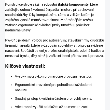
Konstrukce stroje sází na
robustní italské komponenty
, které
zajišťují dlouhou životnost čerpadla i motoru při zachování
snadné údržby. Díky kompaktnímu rámu a velkým kolům je
zajištěna vysoká manévrovatelnost i v náročnějším terénu,
zatímco ergonomické ovládací prvky umožňují práci bez
nadměrné únavy.
PW-C45 je ideální volbou pro autoservisy, stavební firmy či údržbu
firemních areálů, kde je vyžadován spolehlivý stroj pro pravidelné
nasazení. Součástí balení je profesionální pistole, odolná hadice a
nerezová tryska, díky nimž je zařízení ihned připraveno k provozu.
Klíčové vlastnosti:
Vysoký mycí výkon pro náročné provozní nečistoty.
Ergonomické provedení pro pohodlnou každodenní
obsluhu.
Snadný přístup k vnitřním částem pro rychlý servis.
Všestranné využití od dlažeb až po mechanizaci.