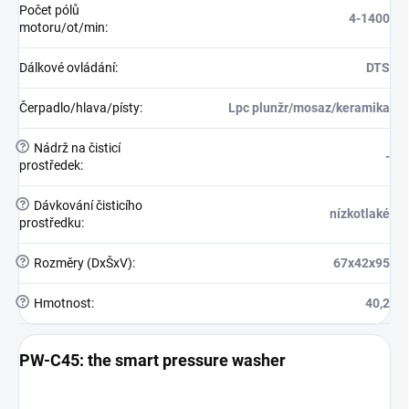
Počet pólů
4-1400
motoru/ot/min
:
Dálkové ovládání
:
DTS
Čerpadlo/hlava/písty
:
Lpc plunžr/mosaz/keramika
?
Nádrž na čisticí
-
prostředek
:
?
Dávkování čisticího
nízkotlaké
prostředku
:
?
Rozměry (DxŠxV)
:
67x42x95
?
Hmotnost
:
40,2
PW-C45: the smart pressure washer