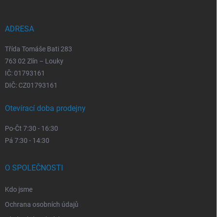
t
í
ADRESA
Třída Tomáše Bati 283
763 02 Zlín – Louky
IČ: 01793161
DIČ: CZ01793161
Otevírací doba prodejny
Po-Čt 7:30 - 16:30
Pá 7:30 - 14:30
O SPOLEČNOSTI
Kdo jsme
Ochrana osobních údajů