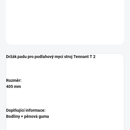
Držák padu pro podlahový mycí stroj Tennant T 2
DETAILNÍ INFORMACE
ZEPTAT SE
HLÍDAT
Držák padu pro podlahový mycí stroj Tennant T 2
Rozměr:
405 mm
Doplňující informace:
Bodliny + pěnová guma