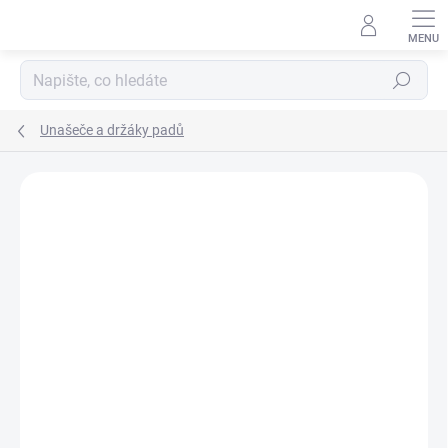
Přejít
na
obsah
Hledat
Unašeče a držáky padů
Podrobnosti hodnocení
Neohodnoceno
ZNAČKA:
TENNANT