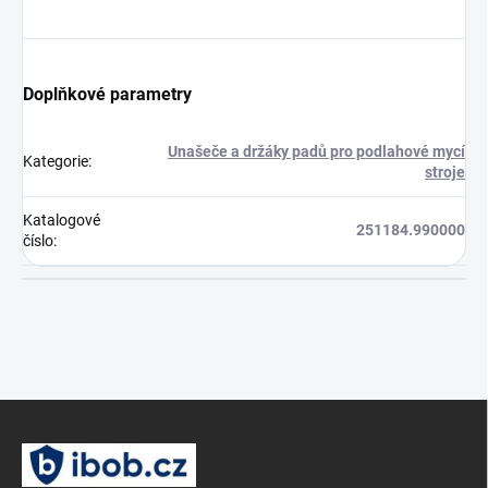
Doplňkové parametry
Unašeče a držáky padů pro podlahové mycí
Kategorie
:
stroje
Katalogové
251184.990000
číslo
:
Z
á
p
a