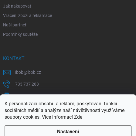
Jak nakupovat
Vrácení zboží a reklamace
Naši partneři
Podmínky soutěže
KONTAKT
ibob
@
ibob.cz
733 737 288
607 069 561
K personalizaci obsahu a reklam, poskytování funkcí
Sledujte nás na Facebooku !
sociálních médií a analýze naší návštěvnosti využíváme
soubory cookies. Více informací
Zde
ibob_s.r.o/
Nastavení