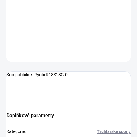
Kompatibilní s Ryobi R18S18G-0
DETAILNÍ INFORMACE
ZEPTAT SE
HLÍDAT
Kompatibilní s Ryobi R18S18G-0
Doplňkové parametry
Kategorie
:
Truhlářské spony