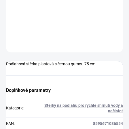
−
+
Přidat do košíku
Podlahová stěrka plastová s černou gumou 75 cm
DETAILNÍ INFORMACE
ZEPTAT SE
HLÍDAT
Podlahová stěrka plastová s černou gumou 75 cm
Doplňkové parametry
Stěrky na podlahu pro rychlé shrnutí vody a
Kategorie
:
nečistot
EAN
:
8595671036554