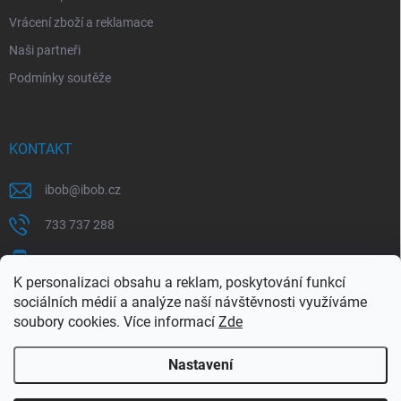
Vrácení zboží a reklamace
Naši partneři
Podmínky soutěže
KONTAKT
ibob
@
ibob.cz
733 737 288
607 069 561
K personalizaci obsahu a reklam, poskytování funkcí
Sledujte nás na Facebooku !
sociálních médií a analýze naší návštěvnosti využíváme
soubory cookies. Více informací
Zde
ibob_s.r.o/
Nastavení
Copyright 2026
ibob s.r.o.
. Všechna práva vyhrazena.
Upravit nastavení