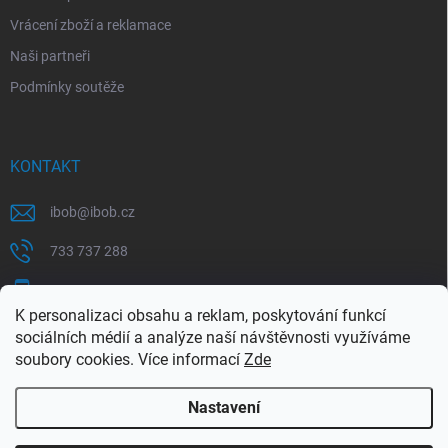
Vrácení zboží a reklamace
Naši partneři
Podmínky soutěže
KONTAKT
ibob
@
ibob.cz
733 737 288
607 069 561
K personalizaci obsahu a reklam, poskytování funkcí
Sledujte nás na Facebooku !
sociálních médií a analýze naší návštěvnosti využíváme
soubory cookies. Více informací
Zde
ibob_s.r.o/
Nastavení
Copyright 2026
ibob s.r.o.
. Všechna práva vyhrazena.
Upravit nastavení