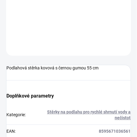
−
+
Přidat do košíku
Podlahová stěrka kovová s černou gumou 55 cm
DETAILNÍ INFORMACE
ZEPTAT SE
HLÍDAT
Podlahová stěrka kovová s černou gumou 55 cm
Doplňkové parametry
Stěrky na podlahu pro rychlé shrnutí vody a
Kategorie
:
nečistot
EAN
:
8595671036561