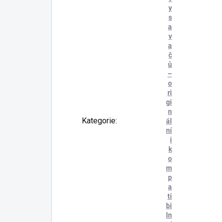
y
s
a
v
a
č
ů
–
o
ri
gi
n
Kategorie
:
ál
ní
i
k
o
m
p
a
ti
bi
ln