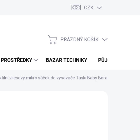
CZK
PRÁZDNÝ KOŠÍK
NÁKUPNÍ
KOŠÍK
Í PROSTŘEDKY
BAZAR TECHNIKY
PŮJČOVNA
V
xtilní vliesový mikro sáček do vysavače Taski Baby Bora