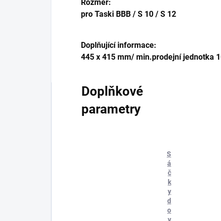
Rozměr:
pro Taski BBB / S 10 / S 12
Doplňující informace:
445 x 415 mm/ min.prodejní jednotka 1
Doplňkové
parametry
S
á
č
k
y
d
o
v