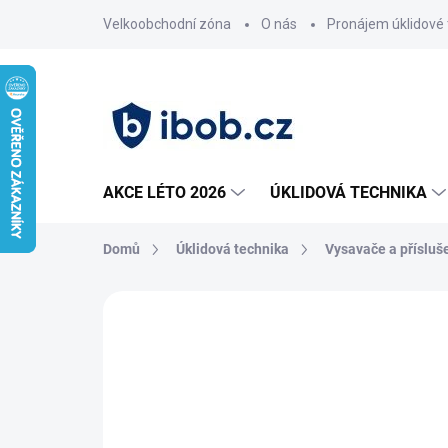
Přejít
Velkoobchodní zóna
O nás
Pronájem úklidové 
na
obsah
AKCE LÉTO 2026
ÚKLIDOVÁ TECHNIKA
Domů
Úklidová technika
Vysavače a přísluš
Neohodnoceno
Podrobnosti hodnoce