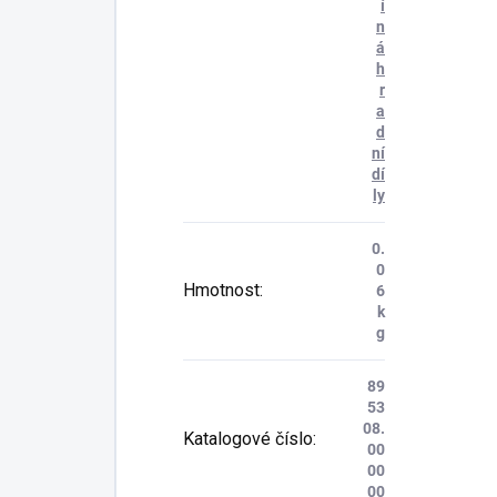
í
n
á
h
r
a
d
ní
dí
ly
0.
0
Hmotnost
:
6
k
g
89
53
08.
Katalogové číslo
:
00
00
00