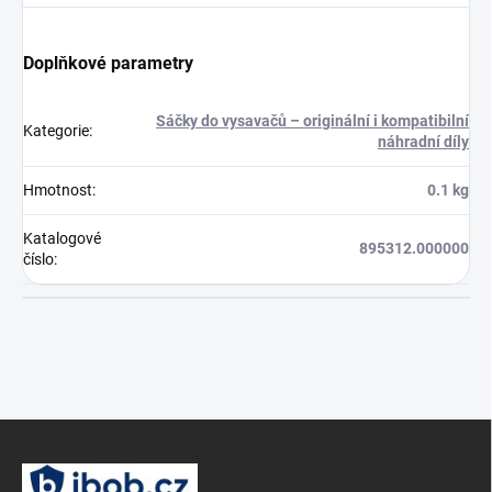
Doplňkové parametry
Sáčky do vysavačů – originální i kompatibilní
Kategorie
:
náhradní díly
Hmotnost
:
0.1 kg
Katalogové
895312.000000
číslo
:
Z
á
p