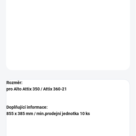
−
+
Přidat do košíku
Textilní vliesový mikro sáček do vysavače Nilfisk - Alto Attix 3 (od
modelu 2008)
DETAILNÍ INFORMACE
ZEPTAT SE
HLÍDAT
Rozměr:
pro Alto Attix 350 / Attix 360-21
Doplňující informace:
855 x 385 mm / min.prodejní jednotka 10 ks