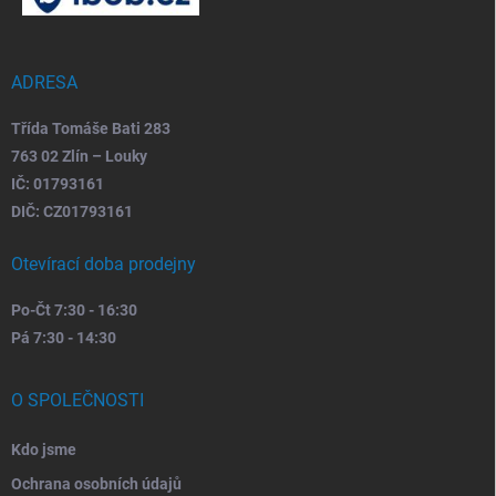
a
t
í
ADRESA
Třída Tomáše Bati 283
763 02 Zlín – Louky
IČ: 01793161
DIČ: CZ01793161
Otevírací doba prodejny
Po-Čt 7:30 - 16:30
Pá 7:30 - 14:30
O SPOLEČNOSTI
Kdo jsme
Ochrana osobních údajů