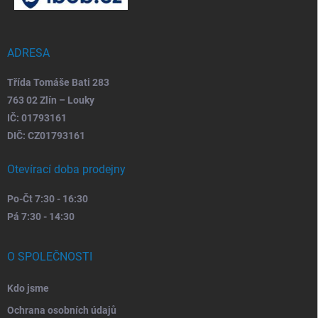
a
t
í
ADRESA
Třída Tomáše Bati 283
763 02 Zlín – Louky
IČ: 01793161
DIČ: CZ01793161
Otevírací doba prodejny
Po-Čt 7:30 - 16:30
Pá 7:30 - 14:30
O SPOLEČNOSTI
Kdo jsme
Ochrana osobních údajů