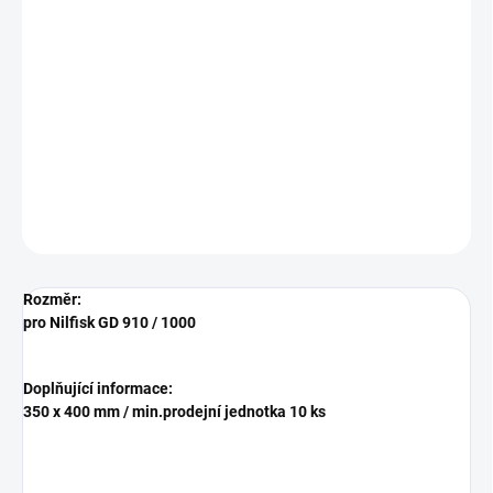
−
+
Přidat do košíku
Textilní vliesový mikro sáček do vysavače HD Nilfisk - Advance GD
1005
DETAILNÍ INFORMACE
ZEPTAT SE
HLÍDAT
Rozměr:
pro Nilfisk GD 910 / 1000
Doplňující informace:
350 x 400 mm / min.prodejní jednotka 10 ks