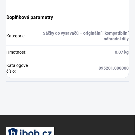
Doplňkové parametry
Sáčky do vysavačů – originální i kompatibilní
Kategorie
:
náhradní díly
Hmotnost
:
0.07 kg
Katalogové
895201.000000
číslo
:
Z
á
p