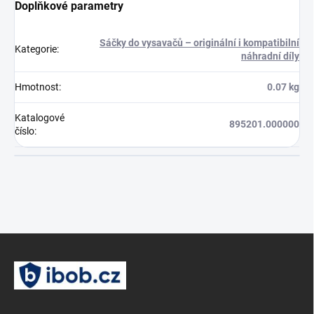
Doplňkové parametry
Sáčky do vysavačů – originální i kompatibilní
Kategorie
:
náhradní díly
Hmotnost
:
0.07 kg
Katalogové
895201.000000
číslo
:
Z
á
p
a
t