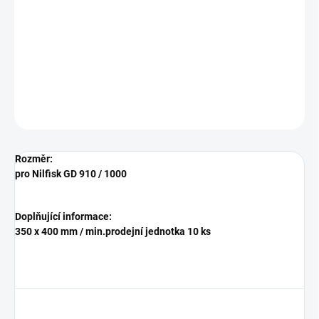
−
+
Přidat do košíku
Textilní vliesový mikro sáček do vysavače HD Ghibli C 143-L 16
DETAILNÍ INFORMACE
ZEPTAT SE
HLÍDAT
Rozměr:
pro Nilfisk GD 910 / 1000
Doplňující informace:
350 x 400 mm / min.prodejní jednotka 10 ks