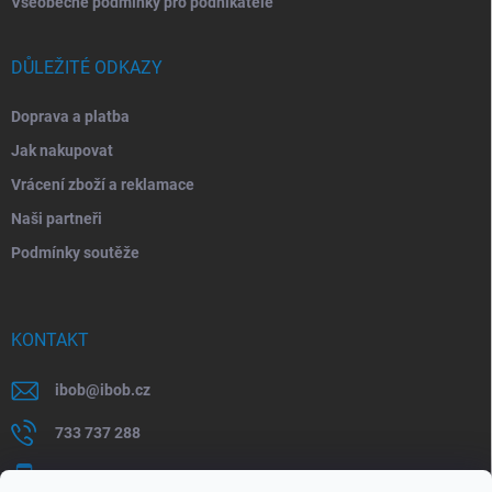
Všeobecné podmínky pro podnikatele
DŮLEŽITÉ ODKAZY
Doprava a platba
Jak nakupovat
Vrácení zboží a reklamace
Naši partneři
Podmínky soutěže
KONTAKT
ibob
@
ibob.cz
733 737 288
607 069 561