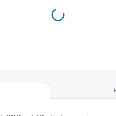
MŮŽEME DORUČIT DO:
11.8.2
−
+
Textilní sáčky do vysavače u
naleznete 4 sáčky do vysava
DETAILNÍ INFORMACE