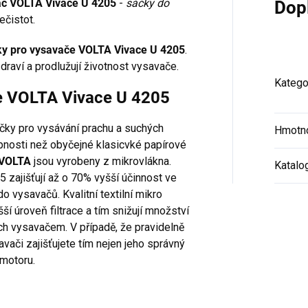
avač VOLTA Vivace U 4205
-
sáčky do
Dop
ečistot.
ky pro vysavače VOLTA Vivace U 4205
.
draví a prodlužují životnost vysavače.
Katego
če VOLTA Vivace U 4205
áčky pro vysávání prachu a suchých
Hmotn
hopnosti než obyčejné klasicvké papírové
 VOLTA
jsou vyrobeny z mikrovlákna.
Katalo
 zajišťují až o 70% vyšší účinnost ve
o vysavačů. Kvalitní textilní mikro
šší úroveň filtrace a tím snižují množství
ch vysavačem. V případě, že pravidelně
vači zajišťujete tím nejen jeho správný
 motoru.