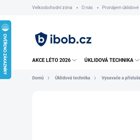
Přejít
Velkoobchodní zóna
O nás
Pronájem úklidové 
na
obsah
AKCE LÉTO 2026
ÚKLIDOVÁ TECHNIKA
Domů
Úklidová technika
Vysavače a přísluš
Neohodnoceno
Podrobnosti hodnoce