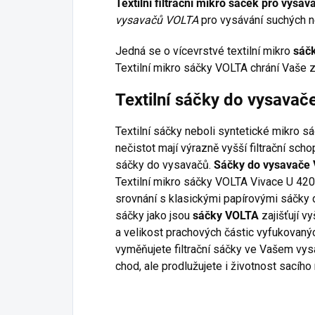
Textilní filtrační mikro sáček pro vys
vysavačů VOLTA
pro vysávání suchých n
Jedná se o vícevrstvé textilní mikro
sáč
Textilní mikro sáčky VOLTA chrání Vaše z
Textilní sáčky do vysava
Textilní sáčky neboli syntetické mikro s
nečistot mají výrazně vyšší filtrační sc
sáčky do vysavačů.
Sáčky do vysavače
Textilní mikro sáčky VOLTA Vivace U 4205
srovnání s klasickými papírovými sáčky d
sáčky jako jsou
sáčky VOLTA
zajišťují vy
a velikost prachových částic vyfukovaný
vyměňujete filtrační sáčky ve Vašem vysa
chod, ale prodlužujete i životnost sacího