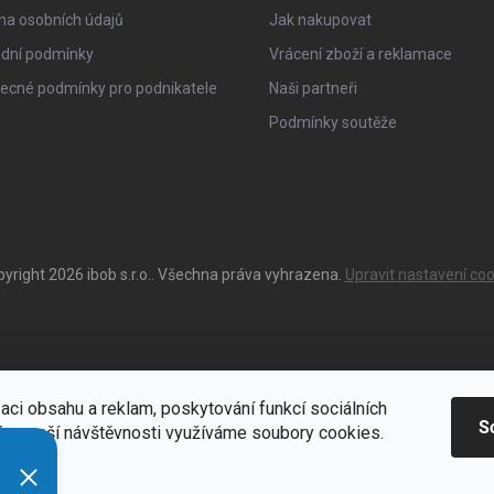
na osobních údajů
Jak nakupovat
dní podmínky
Vrácení zboží a reklamace
ecné podmínky pro podnikatele
Naši partneři
Podmínky soutěže
pyright 2026
ibob s.r.o.
. Všechna práva vyhrazena.
Upravit nastavení coo
aci obsahu a reklam, poskytování funkcí sociálních
S
ýze naší návštěvnosti využíváme soubory cookies.
ací
Zde