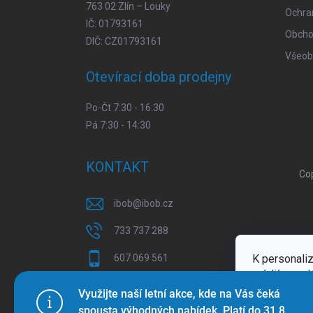
763 02 Zlín – Louky
Ochra
IČ: 01793161
Obcho
DIČ: CZ01793161
Všeob
Otevírací doba prodejny
Po-Čt 7:30 - 16:30
Pá 7:30 - 14:30
KONTAKT
Co
ibob
@
ibob.cz
733 737 288
K personaliz
607 069 561
médií a anal
Sledujte nás na Facebooku !
Více inform
Využijte naší letní akce, kde na Vás čeká
spousta výhodných nabídek. Platí do 31.8.
ibob_s.r.o/