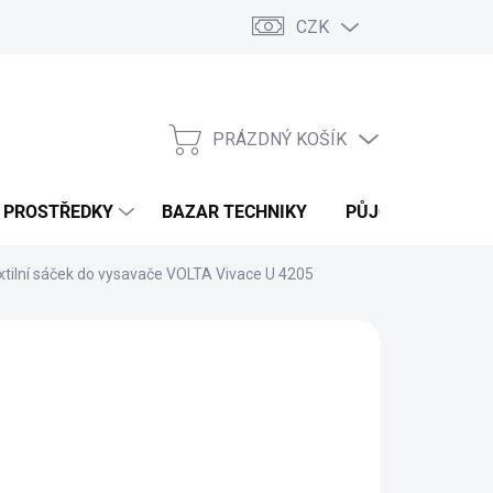
CZK
PRÁZDNÝ KOŠÍK
NÁKUPNÍ
KOŠÍK
Í PROSTŘEDKY
BAZAR TECHNIKY
PŮJČOVNA
V
xtilní sáček do vysavače VOLTA Vivace U 4205