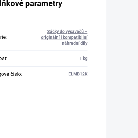
lňkové parametry
Sáčky do vysavačů –
rie
:
originální i kompatibilní
náhradní díly
ost
:
1 kg
gové číslo
:
ELMB12K