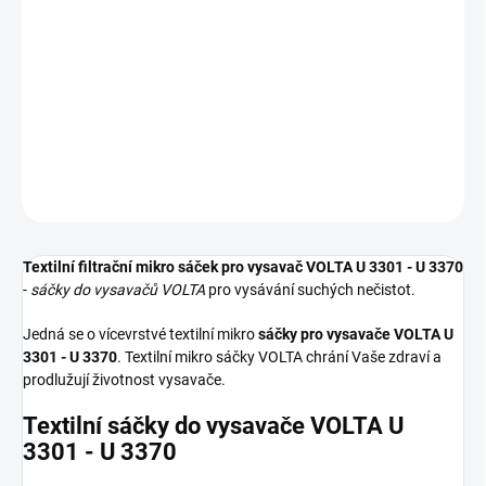
Textilní sáčky do vysavače určené pro model VOLTA U 3301 - U
3370. V balení naleznete 4 sáčky do vysavače s hygienickým
uzavřením.
DETAILNÍ INFORMACE
ZEPTAT SE
HLÍDAT
Textilní filtrační mikro sáček pro vysavač VOLTA U 3301 - U 3370
-
sáčky do vysavačů VOLTA
pro vysávání suchých nečistot.
Jedná se o vícevrstvé textilní mikro
sáčky pro vysavače VOLTA U
3301 - U 3370
. Textilní mikro sáčky VOLTA chrání Vaše zdraví a
prodlužují životnost vysavače.
Textilní sáčky do vysavače VOLTA U
3301 - U 3370