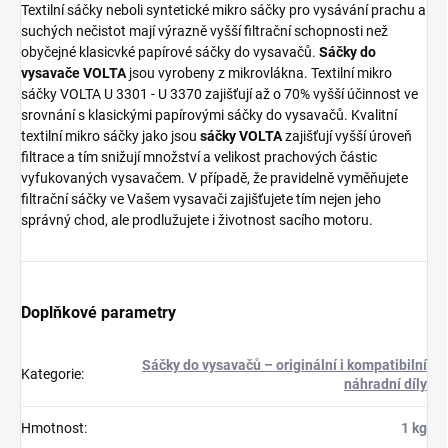
Textilní sáčky neboli syntetické mikro sáčky pro vysávání prachu a
suchých nečistot mají výrazně vyšší filtrační schopnosti než
obyčejné klasicvké papírové sáčky do vysavačů.
Sáčky do
vysavače VOLTA
jsou vyrobeny z mikrovlákna. Textilní mikro
sáčky VOLTA U 3301 - U 3370 zajišťují až o 70% vyšší účinnost ve
srovnání s klasickými papírovými sáčky do vysavačů. Kvalitní
textilní mikro sáčky jako jsou
sáčky VOLTA
zajišťují vyšší úroveň
filtrace a tím snižují množství a velikost prachových částic
vyfukovaných vysavačem. V případě, že pravidelně vyměňujete
filtrační sáčky ve Vašem vysavači zajišťujete tím nejen jeho
správný chod, ale prodlužujete i životnost sacího motoru.
Doplňkové parametry
Sáčky do vysavačů – originální i kompatibilní
Kategorie
:
náhradní díly
Hmotnost
:
1 kg