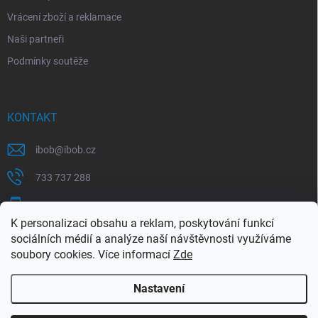
Vrácení zboží a reklamace
Naši partneři
Podmínky soutěže
KONTAKT
ibob
@
ibob.cz
733 737 288
607 069 561
K personalizaci obsahu a reklam, poskytování funkcí
Sledujte nás na Facebooku !
sociálních médií a analýze naší návštěvnosti využíváme
soubory cookies. Více informací
Zde
ibob_s.r.o/
Nastavení
Copyright 2026
ibob s.r.o.
. Všechna práva vyhrazena.
Upravit nastavení