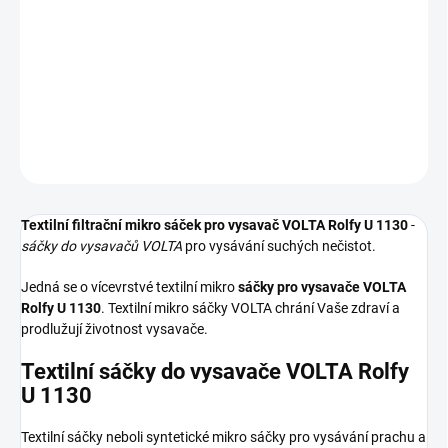
Textilní sáčky do vysavače určené pro model VOLTA Rolfy U 1130.
V balení naleznete 4 sáčky do vysavače s hygienickým uzavřením.
DETAILNÍ INFORMACE
ZEPTAT SE
HLÍDAT
Textilní filtrační mikro sáček pro vysavač VOLTA Rolfy U 1130
-
sáčky do vysavačů VOLTA
pro vysávání suchých nečistot.
Jedná se o vícevrstvé textilní mikro
sáčky pro vysavače VOLTA
Rolfy U 1130
. Textilní mikro sáčky VOLTA chrání Vaše zdraví a
prodlužují životnost vysavače.
Textilní sáčky do vysavače VOLTA Rolfy
U 1130
Textilní sáčky neboli syntetické mikro sáčky pro vysávání prachu a