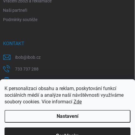
Vrácení zboží a reklamace
Naši partneři
Podmínky soutěže
KONTAKT
ibob
@
ibob.cz
733 737 288
607 069 561
K personalizaci obsahu a reklam, poskytování funkcí
Sledujte nás na Facebooku !
sociálních médií a analýze naší návštěvnosti využíváme
soubory cookies. Více informací
Zde
ibob_s.r.o/
Nastavení
Copyright 2026
ibob s.r.o.
. Všechna práva vyhrazena.
Upravit nastavení
cookies
Využijte naší letní akce, kde na Vás čeká spousta