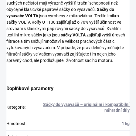
suchých nečistot mají výrazně vyšší filtrační schopnosti než
obyčejné klasicvké papírové sáčky do vysavačů.
Sáčky do
vysavače VOLTA
jsou vyrobeny z mikrovlákna. Textilní mikro
sáčky VOLTA Rolfy U 1130 zajišťují až o 70% vyšší účinnost ve
srovnání s klasickými papírovými sáčky do vysavačů. Kvalitní
textilní mikro sáčky jako jsou
sáčky VOLTA
zajišťují vyšší úroveň
filtrace a tím snižují množství a velikost prachových částic
vyfukovaných vysavačem. V případě, že pravidelně vyměňujete
filtrační sáčky ve Vašem vysavači zajišťujete tím nejen jeho
správný chod, ale prodlužujete i životnost sacího motoru.
Doplňkové parametry
Sáčky do vysavačů – originální i kompatibilní
Kategorie
:
náhradní díly
Hmotnost
:
1 kg