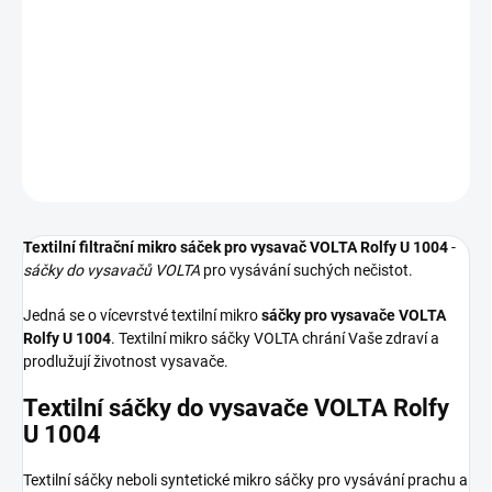
Textilní sáčky do vysavače určené pro model VOLTA Rolfy U 1004.
V balení naleznete 4 sáčky do vysavače s hygienickým uzavřením.
DETAILNÍ INFORMACE
ZEPTAT SE
HLÍDAT
Textilní filtrační mikro sáček pro vysavač VOLTA Rolfy U 1004
-
sáčky do vysavačů VOLTA
pro vysávání suchých nečistot.
Jedná se o vícevrstvé textilní mikro
sáčky pro vysavače VOLTA
Rolfy U 1004
. Textilní mikro sáčky VOLTA chrání Vaše zdraví a
prodlužují životnost vysavače.
Textilní sáčky do vysavače VOLTA Rolfy
U 1004
Textilní sáčky neboli syntetické mikro sáčky pro vysávání prachu a