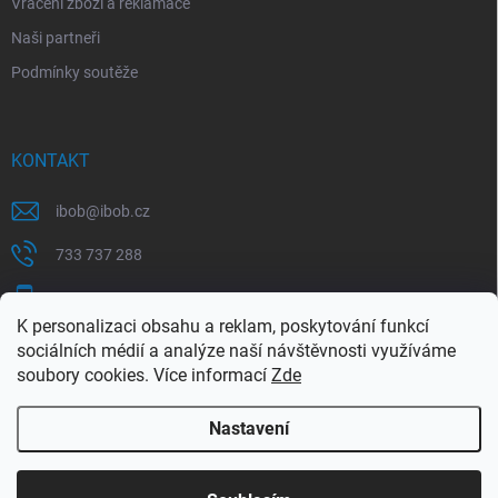
Vrácení zboží a reklamace
Naši partneři
Podmínky soutěže
KONTAKT
ibob
@
ibob.cz
733 737 288
607 069 561
K personalizaci obsahu a reklam, poskytování funkcí
Sledujte nás na Facebooku !
sociálních médií a analýze naší návštěvnosti využíváme
soubory cookies. Více informací
Zde
ibob_s.r.o/
Nastavení
Copyright 2026
ibob s.r.o.
. Všechna práva vyhrazena.
Upravit nastavení
cookies
Využijte naší letní akce, kde na Vás čeká spousta