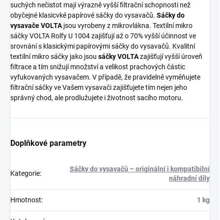
suchých nečistot mají výrazně vyšší filtrační schopnosti než
obyčejné klasicvké papírové sáčky do vysavačů.
Sáčky do
vysavače VOLTA
jsou vyrobeny z mikrovlákna. Textilní mikro
sáčky VOLTA Rolfy U 1004 zajišťují až o 70% vyšší účinnost ve
srovnání s klasickými papírovými sáčky do vysavačů. Kvalitní
textilní mikro sáčky jako jsou
sáčky VOLTA
zajišťují vyšší úroveň
filtrace a tím snižují množství a velikost prachových částic
vyfukovaných vysavačem. V případě, že pravidelně vyměňujete
filtrační sáčky ve Vašem vysavači zajišťujete tím nejen jeho
správný chod, ale prodlužujete i životnost sacího motoru.
Doplňkové parametry
Sáčky do vysavačů – originální i kompatibilní
Kategorie
:
náhradní díly
Hmotnost
:
1 kg