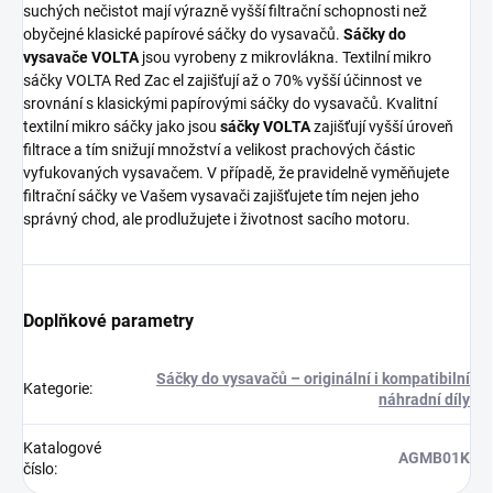
suchých nečistot mají výrazně vyšší filtrační schopnosti než
obyčejné klasické papírové sáčky do vysavačů.
Sáčky do
vysavače VOLTA
jsou vyrobeny z mikrovlákna. Textilní mikro
sáčky VOLTA Red Zac el zajišťují až o 70% vyšší účinnost ve
srovnání s klasickými papírovými sáčky do vysavačů. Kvalitní
textilní mikro sáčky jako jsou
sáčky VOLTA
zajišťují vyšší úroveň
filtrace a tím snižují množství a velikost prachových částic
vyfukovaných vysavačem. V případě, že pravidelně vyměňujete
filtrační sáčky ve Vašem vysavači zajišťujete tím nejen jeho
správný chod, ale prodlužujete i životnost sacího motoru.
Doplňkové parametry
Sáčky do vysavačů – originální i kompatibilní
Kategorie
:
náhradní díly
Katalogové
AGMB01K
číslo
: