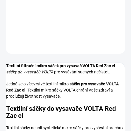
Textilní sáčky do vysavače určené pro model VOLTA Red Zac el. V
balení naleznete 4 sáčky do vysavače s hygienickým uzavřením.
DETAILNÍ INFORMACE
ZEPTAT SE
HLÍDAT
Textilní filtrační mikro sáček pro vysavač VOLTA Red Zac el
-
sáčky do vysavačů VOLTA
pro vysávání suchých nečistot.
Jedná se o vícevrstvé textilní mikro
sáčky pro vysavače VOLTA
Red Zac el
. Textilní mikro sáčky VOLTA chrání Vaše zdraví a
prodlužují životnost vysavače.
Textilní sáčky do vysavače VOLTA Red
Zac el
Textilní sáčky neboli syntetické mikro sáčky pro vysávání prachu a