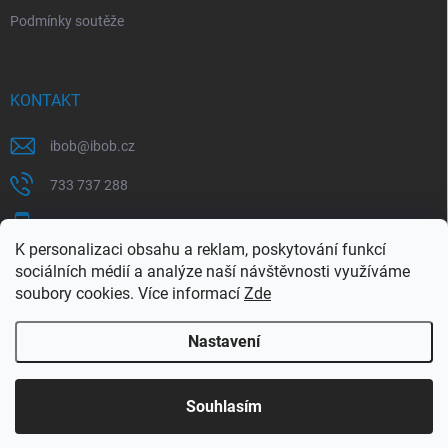
Podmínky soutěže
KONTAKT
ibob
@
ibob.cz
733 737 288
607 069 561
K personalizaci obsahu a reklam, poskytování funkcí
Sledujte nás na Facebooku !
sociálních médií a analýze naší návštěvnosti využíváme
soubory cookies. Více informací
Zde
ibob_s.r.o/
Nastavení
Copyright 2026
ibob s.r.o.
. Všechna práva vyhrazena.
Upravit nastavení
cookies
Využijte naší letní akce, kde na Vás čeká spousta
Souhlasím
výhodných nabídek. Platí do 31.8.