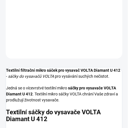
Textilní sáčky do vysavače určené pro model VOLTA Diamant U
412. V balení naleznete 4 sáčky do vysavače s hygienickým
uzavřením.
DETAILNÍ INFORMACE
ZEPTAT SE
HLÍDAT
Textilní filtrační mikro sáček pro vysavač VOLTA Diamant U 412
-
sáčky do vysavačů VOLTA
pro vysávání suchých nečistot.
Jedná se o vícevrstvé textilní mikro
sáčky pro vysavače VOLTA
Diamant U 412
. Textilní mikro sáčky VOLTA chrání Vaše zdraví a
prodlužují životnost vysavače.
Textilní sáčky do vysavače VOLTA
Diamant U 412