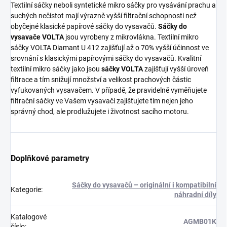
Textilní sáčky neboli syntetické mikro sáčky pro vysávání prachu a
suchých nečistot mají výrazně vyšší filtrační schopnosti než
obyčejné klasické papírové sáčky do vysavačů.
Sáčky do
vysavače VOLTA
jsou vyrobeny z mikrovlákna. Textilní mikro
sáčky VOLTA Diamant U 412 zajišťují až o 70% vyšší účinnost ve
srovnání s klasickými papírovými sáčky do vysavačů. Kvalitní
textilní mikro sáčky jako jsou
sáčky VOLTA
zajišťují vyšší úroveň
filtrace a tím snižují množství a velikost prachových částic
vyfukovaných vysavačem. V případě, že pravidelně vyměňujete
filtrační sáčky ve Vašem vysavači zajišťujete tím nejen jeho
správný chod, ale prodlužujete i životnost sacího motoru.
Doplňkové parametry
Sáčky do vysavačů – originální i kompatibilní
Kategorie
:
náhradní díly
Katalogové
AGMB01K
číslo
: