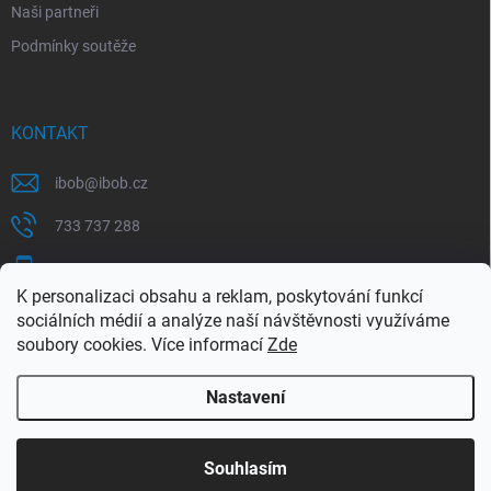
Naši partneři
Podmínky soutěže
KONTAKT
ibob
@
ibob.cz
733 737 288
607 069 561
K personalizaci obsahu a reklam, poskytování funkcí
Sledujte nás na Facebooku !
sociálních médií a analýze naší návštěvnosti využíváme
soubory cookies. Více informací
Zde
ibob_s.r.o/
Nastavení
Copyright 2026
ibob s.r.o.
. Všechna práva vyhrazena.
Upravit nastavení
cookies
Využijte naší letní akce, kde na Vás čeká spousta
Souhlasím
výhodných nabídek. Platí do 31.8.