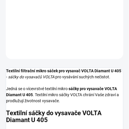
Textilní sáčky do vysavače určené pro model VOLTA Diamant U
405. V balení naleznete 4 sáčky do vysavače s hygienickým
uzavřením.
DETAILNÍ INFORMACE
ZEPTAT SE
HLÍDAT
Textilní filtrační mikro sáček pro vysavač VOLTA Diamant U 405
-
sáčky do vysavačů VOLTA
pro vysávání suchých nečistot.
Jedná se o vícevrstvé textilní mikro
sáčky pro vysavače VOLTA
Diamant U 405
. Textilní mikro sáčky VOLTA chrání Vaše zdraví a
prodlužují životnost vysavače.
Textilní sáčky do vysavače VOLTA
Diamant U 405