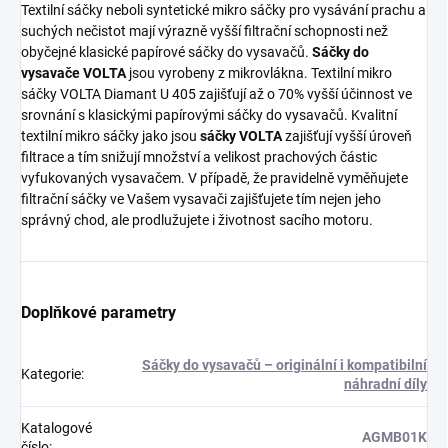
Textilní sáčky neboli syntetické mikro sáčky pro vysávání prachu a
suchých nečistot mají výrazně vyšší filtrační schopnosti než
obyčejné klasické papírové sáčky do vysavačů.
Sáčky do
vysavače VOLTA
jsou vyrobeny z mikrovlákna. Textilní mikro
sáčky VOLTA Diamant U 405 zajišťují až o 70% vyšší účinnost ve
srovnání s klasickými papírovými sáčky do vysavačů. Kvalitní
textilní mikro sáčky jako jsou
sáčky VOLTA
zajišťují vyšší úroveň
filtrace a tím snižují množství a velikost prachových částic
vyfukovaných vysavačem. V případě, že pravidelně vyměňujete
filtrační sáčky ve Vašem vysavači zajišťujete tím nejen jeho
správný chod, ale prodlužujete i životnost sacího motoru.
Doplňkové parametry
Sáčky do vysavačů – originální i kompatibilní
Kategorie
:
náhradní díly
Katalogové
AGMB01K
číslo
: