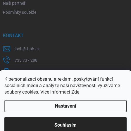
Naši partneři
Podmínky soutěže
KONTAKT
ibob
@
ibob.cz
733 737 288
607 069 561
K personalizaci obsahu a reklam, poskytování funkcí
Sledujte nás na Facebooku !
sociálních médií a analýze naší návštěvnosti využíváme
soubory cookies. Více informací
Zde
ibob_s.r.o/
Nastavení
Copyright 2026
ibob s.r.o.
. Všechna práva vyhrazena.
Upravit nastavení
cookies
Využijte naší letní akce, kde na Vás čeká spousta
Souhlasím
výhodných nabídek. Platí do 31.8.