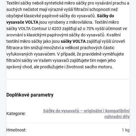
Textilní sáčky neboli syntetické mikro sáčky pro vysávání prachu a
suchých nečistot mají výrazně vyšší filtrační schopnosti než
obyčejné klasicvké papírové sáčky do vysavačů.
Sáčky do
vysavače VOLTA
jsou vyrobeny z mikrovlákna. Textilní mikro
sáčky VOLTA Contour U 4203 zajišťují až o 70% vyšší účinnost ve
srovnání s klasickými papírovými sáčky do vysavačů. Kvalitní
textilní mikro sáčky jako jsou
sáčky VOLTA
zajišťují vyšší úroveň
filtrace a tím snižují množství a velikost prachových částic
vyfukovaných vysavačem. V případě, že pravidelně vyměňujete
filtrační sáčky ve Vašem vysavači zajišťujete tím nejen jeho
správný chod, ale prodlužujete i životnost sacího motoru.
Doplňkové parametry
Sáčky do vysavačů – originální i kompatibilní
Kategorie
:
náhradní díly
Hmotnost
:
1 kg