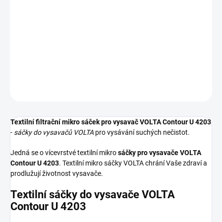
Textilní sáčky do vysavače určené pro model VOLTA Contour U
4203. V balení naleznete 4 sáčky do vysavače s hygienickým
uzavřením.
DETAILNÍ INFORMACE
ZEPTAT SE
HLÍDAT
Textilní filtrační mikro sáček pro vysavač VOLTA Contour U 4203
-
sáčky do vysavačů VOLTA
pro vysávání suchých nečistot.
Jedná se o vícevrstvé textilní mikro
sáčky pro vysavače VOLTA
Contour U 4203
. Textilní mikro sáčky VOLTA chrání Vaše zdraví a
prodlužují životnost vysavače.
Textilní sáčky do vysavače VOLTA
Contour U 4203