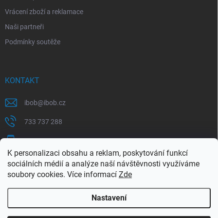
Vrácení zboží a reklamace
Naši partneři
Podmínky soutěže
KONTAKT
ibob
@
ibob.cz
733 737 288
607 069 561
K personalizaci obsahu a reklam, poskytování funkcí
Sledujte nás na Facebooku !
sociálních médií a analýze naší návštěvnosti využíváme
soubory cookies. Více informací
Zde
ibob_s.r.o/
Nastavení
Copyright 2026
ibob s.r.o.
. Všechna práva vyhrazena.
Upravit nastavení