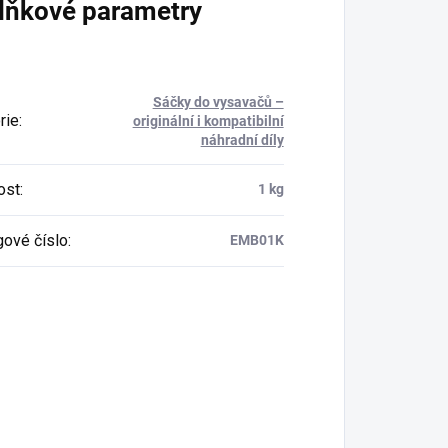
lňkové parametry
Sáčky do vysavačů –
rie
:
originální i kompatibilní
náhradní díly
ost
:
1 kg
gové číslo
:
EMB01K