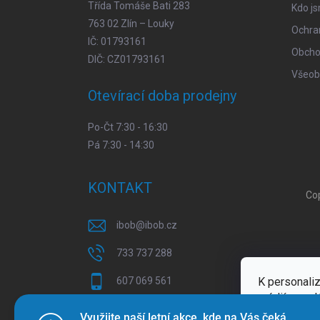
Třída Tomáše Bati 283
Kdo j
763 02 Zlín – Louky
Ochra
IČ: 01793161
Obcho
DIČ: CZ01793161
Všeob
Otevírací doba prodejny
Po-Čt 7:30 - 16:30
Pá 7:30 - 14:30
KONTAKT
Co
ibob
@
ibob.cz
733 737 288
K personaliz
607 069 561
médií a anal
Sledujte nás na Facebooku !
Více inform
Využijte naší letní akce, kde na Vás čeká