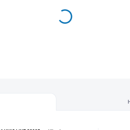
MŮŽEME DORUČIT DO:
12.8.2
−
+
Textilní sáčky do vysavače 
naleznete 5 sáčků do vysava
DETAILNÍ INFORMACE