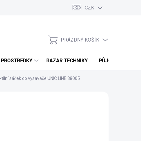
CZK
PRÁZDNÝ KOŠÍK
NÁKUPNÍ
KOŠÍK
Í PROSTŘEDKY
BAZAR TECHNIKY
PŮJČOVNA
V
xtilní sáček do vysavače UNIC LINE 38005