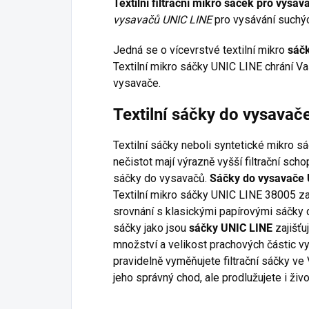
Textilní filtrační mikro sáček pro vysa
vysavačů UNIC LINE
pro vysávání suchýc
Jedná se o vícevrstvé textilní mikro
sáč
Textilní mikro sáčky UNIC LINE chrání Va
vysavače.
Textilní sáčky do vysava
Textilní sáčky neboli syntetické mikro s
nečistot mají výrazně vyšší filtrační sc
sáčky do vysavačů.
Sáčky do vysavače 
Textilní mikro sáčky UNIC LINE 38005 zaj
srovnání s klasickými papírovými sáčky d
sáčky jako jsou
sáčky UNIC LINE
zajišťuj
množství a velikost prachových částic v
pravidelně vyměňujete filtrační sáčky ve
jeho správný chod, ale prodlužujete i živ