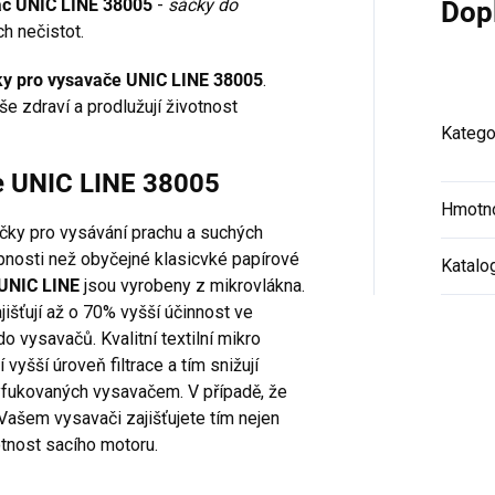
vač UNIC LINE 38005
-
sáčky do
Dop
h nečistot.
ky pro vysavače UNIC LINE 38005
.
še zdraví a prodlužují životnost
Katego
če UNIC LINE 38005
Hmotn
áčky pro vysávání prachu a suchých
hopnosti než obyčejné klasicvké papírové
Katalo
UNIC LINE
jsou vyrobeny z mikrovlákna.
išťují až o 70% vyšší účinnost ve
o vysavačů. Kvalitní textilní mikro
í vyšší úroveň filtrace a tím snižují
yfukovaných vysavačem. V případě, že
 Vašem vysavači zajišťujete tím nejen
otnost sacího motoru.