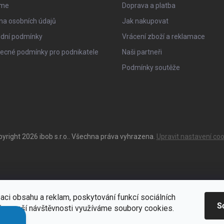
sme
Doprava a platba
na osobních údajů
Jak nakupovat
dní podmínky
Vrácení zboží a reklamace
ecné podmínky pro podnikatele
Naši partneři
Podmínky soutěže
pyright 2026
ibob s.r.o.
. Všechna práva vyhrazena.
Upravit nastavení coo
aci obsahu a reklam, poskytování funkcí sociálních
S
ýze naší návštěvnosti využíváme soubory cookies.
ací
Zde