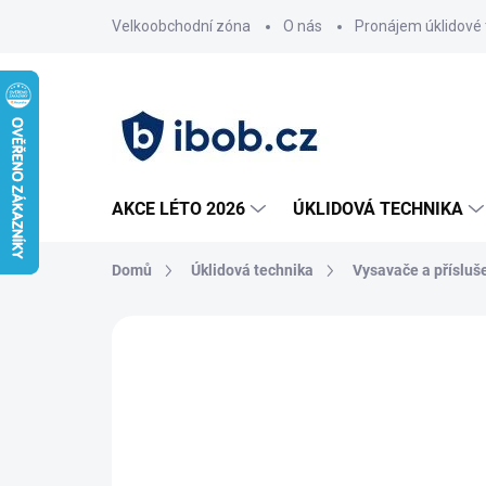
Přejít
Velkoobchodní zóna
O nás
Pronájem úklidové 
na
obsah
AKCE LÉTO 2026
ÚKLIDOVÁ TECHNIKA
Domů
Úklidová technika
Vysavače a přísluš
Neohodnoceno
Podrobnosti hodnoce