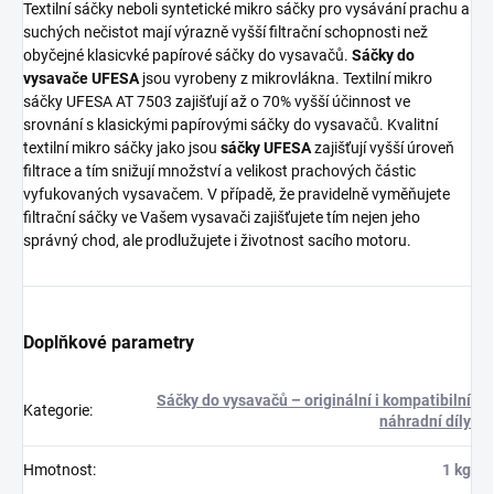
Textilní sáčky neboli syntetické mikro sáčky pro vysávání prachu a
suchých nečistot mají výrazně vyšší filtrační schopnosti než
obyčejné klasicvké papírové sáčky do vysavačů.
Sáčky do
vysavače UFESA
jsou vyrobeny z mikrovlákna. Textilní mikro
sáčky UFESA AT 7503 zajišťují až o 70% vyšší účinnost ve
srovnání s klasickými papírovými sáčky do vysavačů. Kvalitní
textilní mikro sáčky jako jsou
sáčky UFESA
zajišťují vyšší úroveň
filtrace a tím snižují množství a velikost prachových částic
vyfukovaných vysavačem. V případě, že pravidelně vyměňujete
filtrační sáčky ve Vašem vysavači zajišťujete tím nejen jeho
správný chod, ale prodlužujete i životnost sacího motoru.
Doplňkové parametry
Sáčky do vysavačů – originální i kompatibilní
Kategorie
:
náhradní díly
Hmotnost
:
1 kg