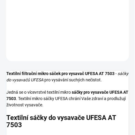
−
+
Přidat do košíku
Textilní sáčky do vysavače určené pro model UFESA AT 7503. V
balení naleznete 5 sáčků do vysavače s hygienickým uzavřením.
DETAILNÍ INFORMACE
ZEPTAT SE
HLÍDAT
Textilní filtrační mikro sáček pro vysavač UFESA AT 7503
-
sáčky
do vysavačů UFESA
pro vysávání suchých nečistot.
Jedná se o vícevrstvé textilní mikro
sáčky pro vysavače UFESA AT
7503
. Textilní mikro sáčky UFESA chrání Vaše zdraví a prodlužují
životnost vysavače.
Textilní sáčky do vysavače UFESA AT
7503