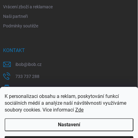
Vrácení zboží a reklamace
Naši partneři
Podmínky soutěže
KONTAKT
ibob
@
ibob.cz
733 737 288
607 069 561
K personalizaci obsahu a reklam, poskytování funkcí
Sledujte nás na Facebooku !
sociálních médií a analýze naší návštěvnosti využíváme
soubory cookies. Více informací
Zde
ibob_s.r.o/
Nastavení
Copyright 2026
ibob s.r.o.
. Všechna práva vyhrazena.
Upravit nastavení
cookies