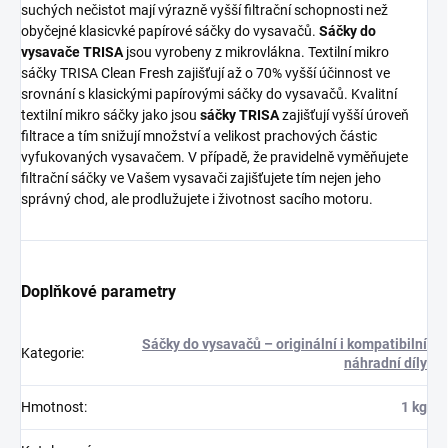
suchých nečistot mají výrazně vyšší filtrační schopnosti než
obyčejné klasicvké papírové sáčky do vysavačů.
Sáčky do
vysavače TRISA
jsou vyrobeny z mikrovlákna. Textilní mikro
sáčky TRISA Clean Fresh zajišťují až o 70% vyšší účinnost ve
srovnání s klasickými papírovými sáčky do vysavačů. Kvalitní
textilní mikro sáčky jako jsou
sáčky TRISA
zajišťují vyšší úroveň
filtrace a tím snižují množství a velikost prachových částic
vyfukovaných vysavačem. V případě, že pravidelně vyměňujete
filtrační sáčky ve Vašem vysavači zajišťujete tím nejen jeho
správný chod, ale prodlužujete i životnost sacího motoru.
Doplňkové parametry
Sáčky do vysavačů – originální i kompatibilní
Kategorie
:
náhradní díly
Hmotnost
:
1 kg