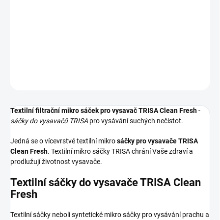
Textilní sáčky do vysavače určené pro model TRISA Clean Fresh. V
balení naleznete 5 sáčků do vysavače s hygienickým uzavřením.
DETAILNÍ INFORMACE
ZEPTAT SE
HLÍDAT
Textilní filtrační mikro sáček pro vysavač TRISA Clean Fresh
-
sáčky do vysavačů TRISA
pro vysávání suchých nečistot.
Jedná se o vícevrstvé textilní mikro
sáčky pro vysavače TRISA
Clean Fresh
. Textilní mikro sáčky TRISA chrání Vaše zdraví a
prodlužují životnost vysavače.
Textilní sáčky do vysavače TRISA Clean
Fresh
Textilní sáčky neboli syntetické mikro sáčky pro vysávání prachu a