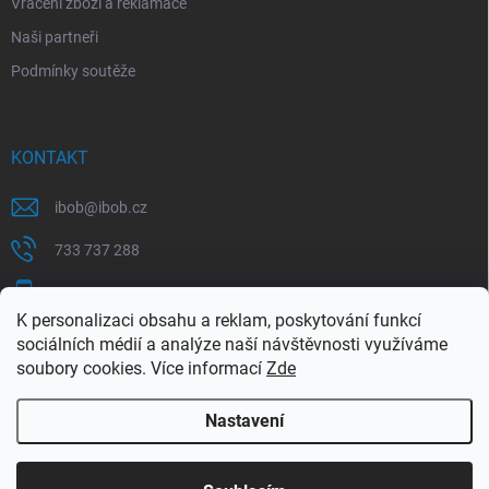
Vrácení zboží a reklamace
Naši partneři
Podmínky soutěže
KONTAKT
ibob
@
ibob.cz
733 737 288
607 069 561
K personalizaci obsahu a reklam, poskytování funkcí
Sledujte nás na Facebooku !
sociálních médií a analýze naší návštěvnosti využíváme
soubory cookies. Více informací
Zde
ibob_s.r.o/
Nastavení
Copyright 2026
ibob s.r.o.
. Všechna práva vyhrazena.
Upravit nastavení
cookies
Využijte naší letní akce, kde na Vás čeká spousta