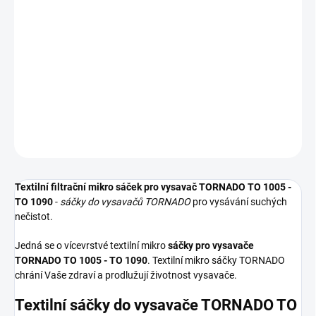
−
+
Přidat do košíku
Textilní sáčky do vysavače určené pro model TORNADO TO 1005 -
TO 1090. V balení naleznete 4 sáčky do vysavače s hygienickým
uzavřením.
DETAILNÍ INFORMACE
ZEPTAT SE
HLÍDAT
Textilní filtrační mikro sáček pro vysavač TORNADO TO 1005 -
TO 1090
-
sáčky do vysavačů TORNADO
pro vysávání suchých
nečistot.
Jedná se o vícevrstvé textilní mikro
sáčky pro vysavače
TORNADO TO 1005 - TO 1090
. Textilní mikro sáčky TORNADO
chrání Vaše zdraví a prodlužují životnost vysavače.
Textilní sáčky do vysavače TORNADO TO