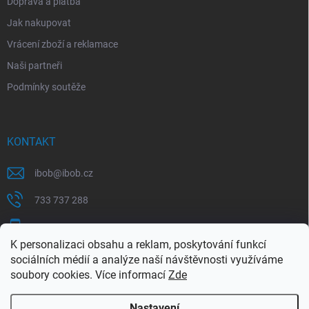
Doprava a platba
Jak nakupovat
Vrácení zboží a reklamace
Naši partneři
Podmínky soutěže
KONTAKT
ibob
@
ibob.cz
733 737 288
607 069 561
K personalizaci obsahu a reklam, poskytování funkcí
Sledujte nás na Facebooku !
sociálních médií a analýze naší návštěvnosti využíváme
soubory cookies. Více informací
Zde
ibob_s.r.o/
Nastavení