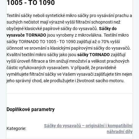
1005 - TO 1090
Textilní sáčky neboli syntetické mikro sáčky pro vysávání prachu a
suchých nečistot mají výrazně vyšší filtrační schopnosti než
obyčejné klasicvké papírové sáčky do vysavačů.
Sáčky do
vysavače TORNADO
jsou vyrobeny z mikrovlákna. Textilní mikro
sáčky TORNADO TO 1005 - TO 1090 zajišťují až o 70% vyšší
účinnost ve srovnání s klasickými papírovými sáčky do vysavačů.
Kvalitní textilní mikro sáčky jako jsou
sáčky TORNADO
zajišťují
vyšší úroveň filtrace a tím snižují množství a velikost prachových
částic vyfukovaných vysavačem. V případě, že pravidelně
vyměňujete filtrační sáčky ve Vašem vysavači zajišťujete tím nejen
jeho správný chod, ale prodlužujete i životnost sacího motoru.
Doplňkové parametry
Sáčky do vysavačů – originální i kompatibilní
Kategorie
:
náhradní díly