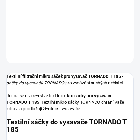
−
+
Přidat do košíku
Textilní sáčky do vysavače určené pro model TORNADO T 185. V
balení naleznete 4 sáčky do vysavače s hygienickým uzavřením.
DETAILNÍ INFORMACE
ZEPTAT SE
HLÍDAT
Textilní filtrační mikro sáček pro vysavač TORNADO T 185
-
sáčky do vysavačů TORNADO
pro vysávání suchých nečistot.
Jedná se o vícevrstvé textilní mikro
sáčky pro vysavače
TORNADO T 185
. Textilní mikro sáčky TORNADO chrání Vaše
zdraví a prodlužují životnost vysavače.
Textilní sáčky do vysavače TORNADO T
185