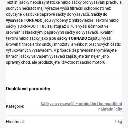
Textilní sáčky neboli syntetické mikro sáčky pro vysávání prachu a
suchých nečistot mají výrazně vyšší filtrační schopnosti než
obyčejné klasicvké papírové sáčky do vysavačů.
Sáčky do
vysavače TORNADO
jsou vyrobeny z mikrovlákna. Textilní mikro
sáčky TORNADO T 185 zajišťují až o 70% vyšší účinnost ve
srovnání s klasickými papírovými sáčky do vysavačů. Kvalitní
textilní mikro sáčky jako jsou
sáčky TORNADO
zajišťují vyšší
úroveň filtrace a tím snižují množství a velikost prachových částic
vyfukovaných vysavačem. V případě, že pravidelně vyměňujete
filtrační sáčky ve Vašem vysavači zajišťujete tím nejen jeho
správný chod, ale prodlužujete i životnost sacího motoru.
Doplňkové parametry
Sáčky do vysavačů – originální i kompatibilní
Kategorie
:
náhradní díly
Hmotnost
:
1 kg