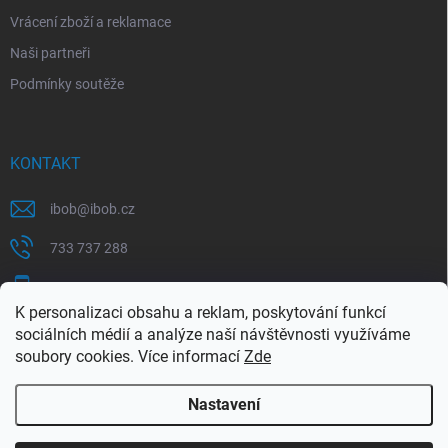
Vrácení zboží a reklamace
Naši partneři
Podmínky soutěže
KONTAKT
ibob
@
ibob.cz
733 737 288
607 069 561
K personalizaci obsahu a reklam, poskytování funkcí
Sledujte nás na Facebooku !
sociálních médií a analýze naší návštěvnosti využíváme
soubory cookies. Více informací
Zde
ibob_s.r.o/
Nastavení
Copyright 2026
ibob s.r.o.
. Všechna práva vyhrazena.
Upravit nastavení
cookies