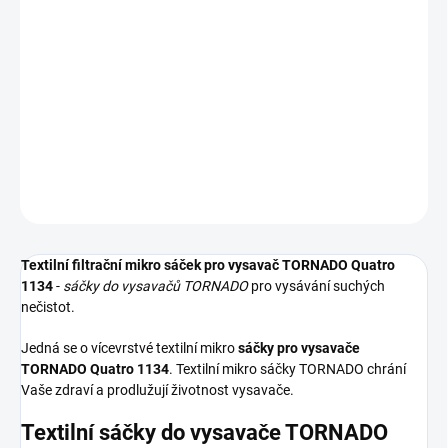
−
+
Přidat do košíku
Textilní sáčky do vysavače určené pro model TORNADO Quatro
1134. V balení naleznete 4 sáčky do vysavače s hygienickým
uzavřením.
DETAILNÍ INFORMACE
ZEPTAT SE
HLÍDAT
Textilní filtrační mikro sáček pro vysavač TORNADO Quatro
1134
-
sáčky do vysavačů TORNADO
pro vysávání suchých
nečistot.
Jedná se o vícevrstvé textilní mikro
sáčky pro vysavače
TORNADO Quatro 1134
. Textilní mikro sáčky TORNADO chrání
Vaše zdraví a prodlužují životnost vysavače.
Textilní sáčky do vysavače TORNADO