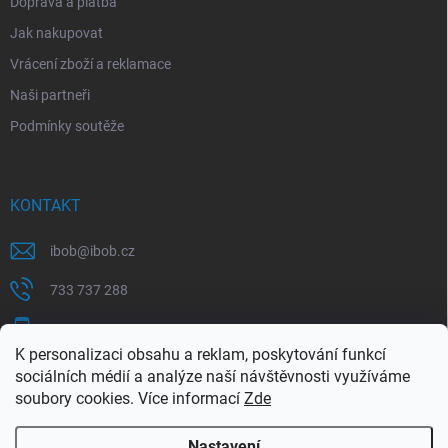
Doprava a platba
Jak nakupovat
Vrácení zboží a reklamace
Naši partneři
Podmínky soutěže
KONTAKT
ibob
@
ibob.cz
733 737 288
607 069 561
K personalizaci obsahu a reklam, poskytování funkcí
Sledujte nás na Facebooku !
sociálních médií a analýze naší návštěvnosti využíváme
soubory cookies. Více informací
Zde
ibob_s.r.o/
Nastavení