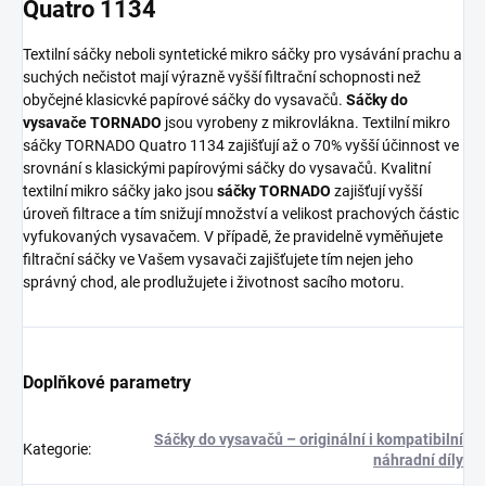
Quatro 1134
Textilní sáčky neboli syntetické mikro sáčky pro vysávání prachu a
suchých nečistot mají výrazně vyšší filtrační schopnosti než
obyčejné klasicvké papírové sáčky do vysavačů.
Sáčky do
vysavače TORNADO
jsou vyrobeny z mikrovlákna. Textilní mikro
sáčky TORNADO Quatro 1134 zajišťují až o 70% vyšší účinnost ve
srovnání s klasickými papírovými sáčky do vysavačů. Kvalitní
textilní mikro sáčky jako jsou
sáčky TORNADO
zajišťují vyšší
úroveň filtrace a tím snižují množství a velikost prachových částic
vyfukovaných vysavačem. V případě, že pravidelně vyměňujete
filtrační sáčky ve Vašem vysavači zajišťujete tím nejen jeho
správný chod, ale prodlužujete i životnost sacího motoru.
Doplňkové parametry
Sáčky do vysavačů – originální i kompatibilní
Kategorie
:
náhradní díly