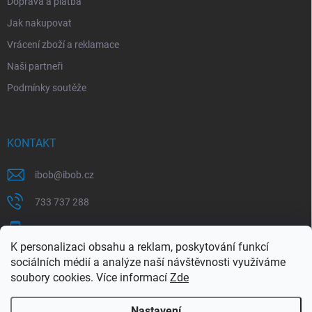
Doprava a platba
Jak nakupovat
Vrácení zboží a reklamace
Naši partneři
Podmínky soutěže
KONTAKT
ibob
@
ibob.cz
733 737 288
607 069 561
K personalizaci obsahu a reklam, poskytování funkcí
Sledujte nás na Facebooku !
sociálních médií a analýze naší návštěvnosti využíváme
soubory cookies. Více informací
Zde
ibob_s.r.o/
Nastavení