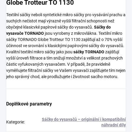
Globe Trotteur TO 1130
Textilní sáčky neboli syntetické mikro sáčky pro vysávání prachu a
suchých nečistot mají výrazně vyšší filtrační schopnosti než
obyčejné klasicvké papírové sáčky do vysavačů.
Sáčky do
vysavače TORNADO
jsou vyrobeny z mikrovlákna. Textilní mikro
sáčky TORNADO Globe Trotteur TO 1130 zajišťují až o 70% vyšší
účinnost ve srovnání s klasickými papírovými sáčky do vysavačů.
Kvalitní textilní mikro sáčky jako jsou
sáčky TORNADO
zajišťují
vyšší úroveň filtrace a tím snižují množství a velikost prachových
částic vyfukovaných vysavačem. V případě, že pravidelně
vyměňujete filtrační sáčky ve Vašem vysavači zajišťujete tím nejen
jeho správný chod, ale prodlužujete i životnost sacího motoru.
Doplňkové parametry
Sáčky do vysavačů – originální i kompatibilní
Kategorie
:
náhradní díly