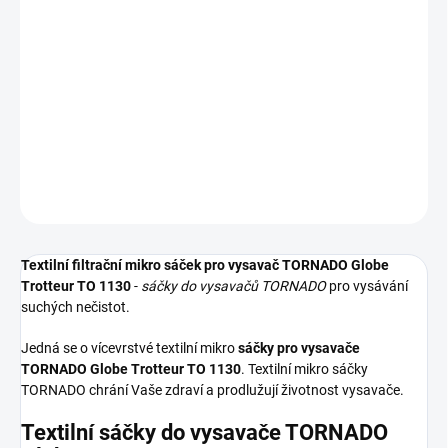
−
+
Přidat do košíku
Textilní sáčky do vysavače určené pro model TORNADO Globe
Trotteur TO 1130. V balení naleznete 4 sáčky do vysavače s
hygienickým uzavřením.
DETAILNÍ INFORMACE
ZEPTAT SE
HLÍDAT
Textilní filtrační mikro sáček pro vysavač TORNADO Globe
Trotteur TO 1130
-
sáčky do vysavačů TORNADO
pro vysávání
suchých nečistot.
Jedná se o vícevrstvé textilní mikro
sáčky pro vysavače
TORNADO Globe Trotteur TO 1130
. Textilní mikro sáčky
TORNADO chrání Vaše zdraví a prodlužují životnost vysavače.
Textilní sáčky do vysavače TORNADO