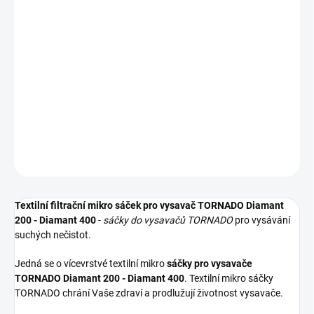
−
+
Přidat do košíku
Textilní sáčky do vysavače určené pro model TORNADO Diamant
200 - Diamant 400. V balení naleznete 4 sáčky do vysavače s
hygienickým uzavřením.
DETAILNÍ INFORMACE
ZEPTAT SE
HLÍDAT
Textilní filtrační mikro sáček pro vysavač TORNADO Diamant
200 - Diamant 400
-
sáčky do vysavačů TORNADO
pro vysávání
suchých nečistot.
Jedná se o vícevrstvé textilní mikro
sáčky pro vysavače
TORNADO Diamant 200 - Diamant 400
. Textilní mikro sáčky
TORNADO chrání Vaše zdraví a prodlužují životnost vysavače.