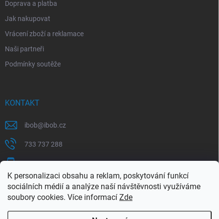
Doprava a platba
Jak nakupovat
Vrácení zboží a reklamace
Naši partneři
Podmínky soutěže
KONTAKT
ibob
@
ibob.cz
733 737 288
607 069 561
K personalizaci obsahu a reklam, poskytování funkcí
Sledujte nás na Facebooku !
sociálních médií a analýze naší návštěvnosti využíváme
soubory cookies. Více informací
Zde
ibob_s.r.o/