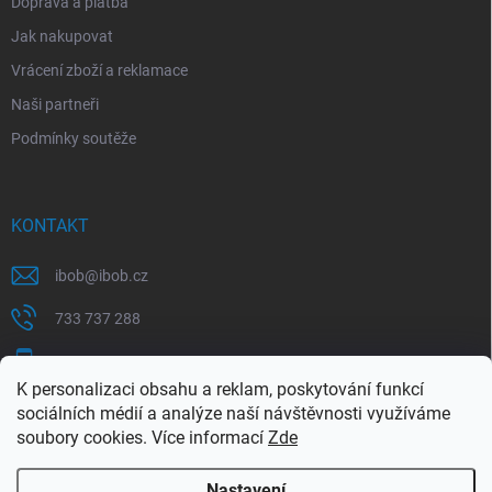
Doprava a platba
Jak nakupovat
Vrácení zboží a reklamace
Naši partneři
Podmínky soutěže
KONTAKT
ibob
@
ibob.cz
733 737 288
607 069 561
K personalizaci obsahu a reklam, poskytování funkcí
Sledujte nás na Facebooku !
sociálních médií a analýze naší návštěvnosti využíváme
soubory cookies. Více informací
Zde
ibob_s.r.o/
Nastavení