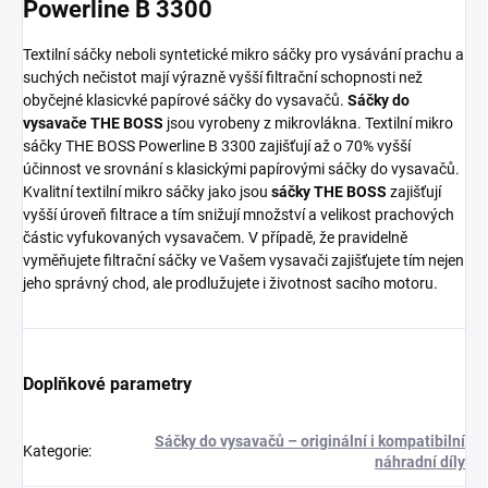
Powerline B 3300
Textilní sáčky neboli syntetické mikro sáčky pro vysávání prachu a
suchých nečistot mají výrazně vyšší filtrační schopnosti než
obyčejné klasicvké papírové sáčky do vysavačů.
Sáčky do
vysavače THE BOSS
jsou vyrobeny z mikrovlákna. Textilní mikro
sáčky THE BOSS Powerline B 3300 zajišťují až o 70% vyšší
účinnost ve srovnání s klasickými papírovými sáčky do vysavačů.
Kvalitní textilní mikro sáčky jako jsou
sáčky THE BOSS
zajišťují
vyšší úroveň filtrace a tím snižují množství a velikost prachových
částic vyfukovaných vysavačem. V případě, že pravidelně
vyměňujete filtrační sáčky ve Vašem vysavači zajišťujete tím nejen
jeho správný chod, ale prodlužujete i životnost sacího motoru.
Doplňkové parametry
Sáčky do vysavačů – originální i kompatibilní
Kategorie
:
náhradní díly