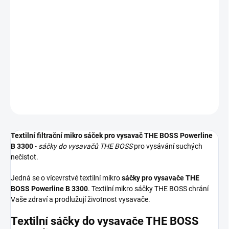
−
+
Přidat do košíku
Textilní sáčky do vysavače určené pro model THE BOSS Powerline
B 3300. V balení naleznete 4 sáčky do vysavače s hygienickým
uzavřením.
DETAILNÍ INFORMACE
ZEPTAT SE
HLÍDAT
Textilní filtrační mikro sáček pro vysavač THE BOSS Powerline
B 3300
-
sáčky do vysavačů THE BOSS
pro vysávání suchých
nečistot.
Jedná se o vícevrstvé textilní mikro
sáčky pro vysavače THE
BOSS Powerline B 3300
. Textilní mikro sáčky THE BOSS chrání
Vaše zdraví a prodlužují životnost vysavače.
Textilní sáčky do vysavače THE BOSS