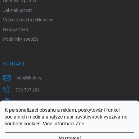
Doprava a platba
Jak nakupovat
Vrácení zboží a reklamace
Naši partneři
Podmínky soutěže
KONTAKT
ibob
@
ibob.cz
733 737 288
607 069 561
K personalizaci obsahu a reklam, poskytování funkcí
Sledujte nás na Facebooku !
sociálních médií a analýze naší návštěvnosti využíváme
soubory cookies. Více informací
Zde
ibob_s.r.o/
Nastavení