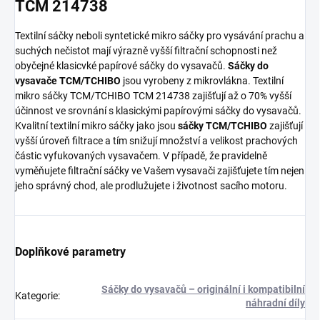
TCM 214738
Textilní sáčky neboli syntetické mikro sáčky pro vysávání prachu a
suchých nečistot mají výrazně vyšší filtrační schopnosti než
obyčejné klasicvké papírové sáčky do vysavačů.
Sáčky do
vysavače TCM/TCHIBO
jsou vyrobeny z mikrovlákna. Textilní
mikro sáčky TCM/TCHIBO TCM 214738 zajišťují až o 70% vyšší
účinnost ve srovnání s klasickými papírovými sáčky do vysavačů.
Kvalitní textilní mikro sáčky jako jsou
sáčky TCM/TCHIBO
zajišťují
vyšší úroveň filtrace a tím snižují množství a velikost prachových
částic vyfukovaných vysavačem. V případě, že pravidelně
vyměňujete filtrační sáčky ve Vašem vysavači zajišťujete tím nejen
jeho správný chod, ale prodlužujete i životnost sacího motoru.
Doplňkové parametry
Sáčky do vysavačů – originální i kompatibilní
Kategorie
:
náhradní díly