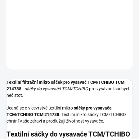
−
+
Přidat do košíku
Textilní sáčky do vysavače určené pro model TCM/TCHIBO TCM
214738. V balení naleznete 5 sáčků do vysavače s hygienickým
uzavřením.
DETAILNÍ INFORMACE
ZEPTAT SE
HLÍDAT
Textilní filtrační mikro sáček pro vysavač TCM/TCHIBO TCM
214738
-
sáčky do vysavačů TCM/TCHIBO
pro vysávání suchých
nečistot.
Jedná se o vícevrstvé textilní mikro
sáčky pro vysavače
TCM/TCHIBO TCM 214738
. Textilní mikro sáčky TCM/TCHIBO
chrání Vaše zdraví a prodlužují životnost vysavače.
Textilní sáčky do vysavače TCM/TCHIBO