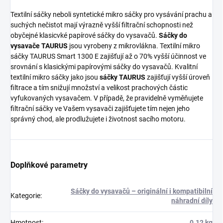
Textilní sáčky neboli syntetické mikro sáčky pro vysávání prachu a
suchých nečistot mají výrazně vyšší filtrační schopnosti než
obyčejné klasicvké papírové sáčky do vysavačů.
Sáčky do
vysavače TAURUS
jsou vyrobeny z mikrovlákna. Textilní mikro
sáčky TAURUS Smart 1300 E zajišťují až o 70% vyšší účinnost ve
srovnání s klasickými papírovými sáčky do vysavačů. Kvalitní
textilní mikro sáčky jako jsou
sáčky TAURUS
zajišťují vyšší úroveň
filtrace a tím snižují množství a velikost prachových částic
vyfukovaných vysavačem. V případě, že pravidelně vyměňujete
filtrační sáčky ve Vašem vysavači zajišťujete tím nejen jeho
správný chod, ale prodlužujete i životnost sacího motoru.
Doplňkové parametry
Sáčky do vysavačů – originální i kompatibilní
Kategorie
:
náhradní díly
Hmotnost
:
0.12 kg