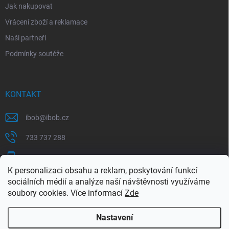
Jak nakupovat
Vrácení zboží a reklamace
Naši partneři
Podmínky soutěže
KONTAKT
ibob
@
ibob.cz
733 737 288
607 069 561
K personalizaci obsahu a reklam, poskytování funkcí
Sledujte nás na Facebooku !
sociálních médií a analýze naší návštěvnosti využíváme
soubory cookies. Více informací
Zde
ibob_s.r.o/
Nastavení