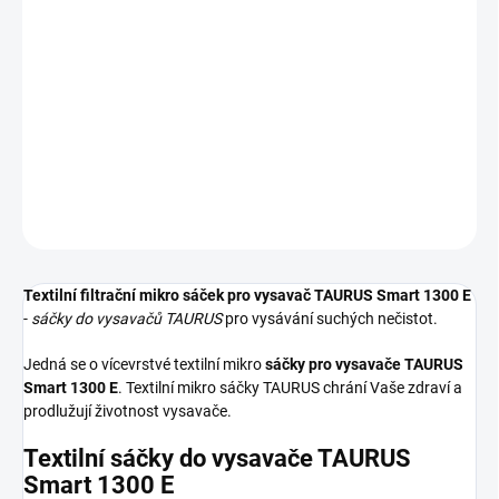
−
+
Přidat do košíku
Textilní sáčky do vysavače určené pro model TAURUS Smart 1300
E. V balení naleznete 5 sáčků do vysavače s hygienickým
uzavřením.
DETAILNÍ INFORMACE
ZEPTAT SE
HLÍDAT
Textilní filtrační mikro sáček pro vysavač TAURUS Smart 1300 E
-
sáčky do vysavačů TAURUS
pro vysávání suchých nečistot.
Jedná se o vícevrstvé textilní mikro
sáčky pro vysavače TAURUS
Smart 1300 E
. Textilní mikro sáčky TAURUS chrání Vaše zdraví a
prodlužují životnost vysavače.
Textilní sáčky do vysavače TAURUS
Smart 1300 E