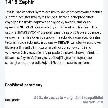
1418 Zephir
Textilní sáčky neboli syntetické mikro sáčky pro vysávání prachu a
suchých nečistot mají výrazně vyšší filtrační schopnosti než
obyčejné klasicvké papírové sáčky do vysavačů.
Sáčky do
vysavače SHIVAKI
jsou vyrobeny z mikrovlákna. Textilní mikro
sáčky SHIVAKI SVC-1418 Zephir zajišťují až o 70% vyšší účinnost
ve srovnání s klasickými papírovými sáčky do vysavačů. Kvalitní
textilní mikro sáčky jako jsou
sáčky SHIVAKI
zajišťují vyšší úroveň
filtrace a tím snižují množství a velikost prachových částic
vyfukovaných vysavačem. V případě, že pravidelně vyměňujete
filtrační sáčky ve Vašem vysavači zajišťujete tím nejen jeho
správný chod, ale prodlužujete i životnost sacího motoru.
Doplňkové parametry
Sáčky do vysavačů – originální i kompatibilní
Kategorie
:
náhradní díly