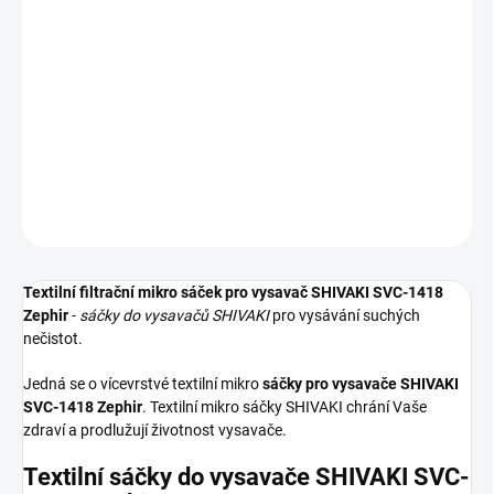
−
+
Přidat do košíku
Textilní sáčky do vysavače určené pro model SHIVAKI SVC-1418
Zephir. V balení naleznete 5 sáčků do vysavače s hygienickým
uzavřením.
DETAILNÍ INFORMACE
ZEPTAT SE
HLÍDAT
Textilní filtrační mikro sáček pro vysavač SHIVAKI SVC-1418
Zephir
-
sáčky do vysavačů SHIVAKI
pro vysávání suchých
nečistot.
Jedná se o vícevrstvé textilní mikro
sáčky pro vysavače SHIVAKI
SVC-1418 Zephir
. Textilní mikro sáčky SHIVAKI chrání Vaše
zdraví a prodlužují životnost vysavače.
Textilní sáčky do vysavače SHIVAKI SVC-