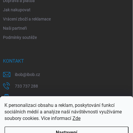
Doprava a platba
Jak nakupovat
Vrácení zboží a reklamace
Naši partneři
Podmínky soutěže
KONTAKT
ibob
@
ibob.cz
733 737 288
607 069 561
K personalizaci obsahu a reklam, poskytování funkcí
Sledujte nás na Facebooku !
sociálních médií a analýze naší návštěvnosti využíváme
soubory cookies. Více informací
Zde
ibob_s.r.o/
Nastavení