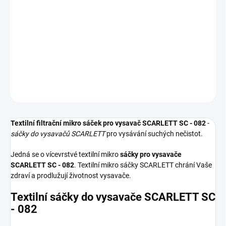
−
+
Přidat do košíku
Textilní sáčky do vysavače určené pro model SCARLETT SC - 082.
V balení naleznete 5 sáčků do vysavače s hygienickým uzavřením.
DETAILNÍ INFORMACE
ZEPTAT SE
HLÍDAT
Textilní filtrační mikro sáček pro vysavač SCARLETT SC - 082
-
sáčky do vysavačů SCARLETT
pro vysávání suchých nečistot.
Jedná se o vícevrstvé textilní mikro
sáčky pro vysavače
SCARLETT SC - 082
. Textilní mikro sáčky SCARLETT chrání Vaše
zdraví a prodlužují životnost vysavače.
Textilní sáčky do vysavače SCARLETT SC
- 082