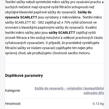
Textilní sáčky neboli syntetické mikro sáčky pro vysávání prachu a
suchých nečistot mají výrazně vyšší filtrační schopnosti než
obyčejné klasicvké papírové sáčky do vysavačů.
Sáčky do
vysavače SCARLETT
jsou vyrobeny z mikrovlákna. Textilní mikro
sáčky SCARLETT SC - 082 zajišťují až o 70% vyšší účinnost ve
srovnání s klasickými papírovými sáčky do vysavačů. Kvalitní
textilní mikro sáčky jako jsou
sáčky SCARLETT
zajišťují vyšší
úroveň filtrace a tím snižují množství a velikost prachových částic
vyfukovaných vysavačem. V případě, že pravidelně vyměňujete
filtrační sáčky ve Vašem vysavači zajišťujete tím nejen jeho
správný chod, ale prodlužujete i životnost sacího motoru.
Doplňkové parametry
Sáčky do vysavačů – originální i kompatibilní
Kategorie
:
náhradní díly
Hmotnost
:
0.12 kg