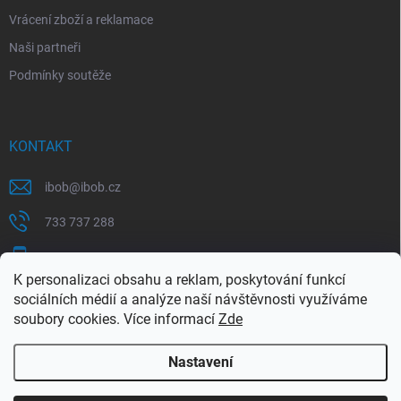
Vrácení zboží a reklamace
Naši partneři
Podmínky soutěže
KONTAKT
ibob
@
ibob.cz
733 737 288
607 069 561
K personalizaci obsahu a reklam, poskytování funkcí
Sledujte nás na Facebooku !
sociálních médií a analýze naší návštěvnosti využíváme
soubory cookies. Více informací
Zde
ibob_s.r.o/
Nastavení
Copyright 2026
ibob s.r.o.
. Všechna práva vyhrazena.
Upravit nastavení
cookies