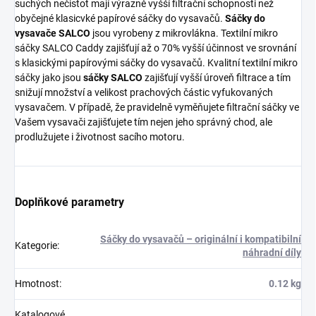
suchých nečistot mají výrazně vyšší filtrační schopnosti než
obyčejné klasicvké papírové sáčky do vysavačů.
Sáčky do
vysavače SALCO
jsou vyrobeny z mikrovlákna. Textilní mikro
sáčky SALCO Caddy zajišťují až o 70% vyšší účinnost ve srovnání
s klasickými papírovými sáčky do vysavačů. Kvalitní textilní mikro
sáčky jako jsou
sáčky SALCO
zajišťují vyšší úroveň filtrace a tím
snižují množství a velikost prachových částic vyfukovaných
vysavačem. V případě, že pravidelně vyměňujete filtrační sáčky ve
Vašem vysavači zajišťujete tím nejen jeho správný chod, ale
prodlužujete i životnost sacího motoru.
Doplňkové parametry
Sáčky do vysavačů – originální i kompatibilní
Kategorie
:
náhradní díly
Hmotnost
:
0.12 kg
Katalogové