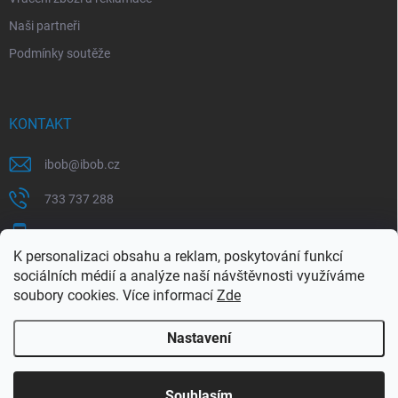
Naši partneři
Podmínky soutěže
KONTAKT
ibob
@
ibob.cz
733 737 288
607 069 561
K personalizaci obsahu a reklam, poskytování funkcí
Sledujte nás na Facebooku !
sociálních médií a analýze naší návštěvnosti využíváme
soubory cookies. Více informací
Zde
ibob_s.r.o/
Nastavení
Copyright 2026
ibob s.r.o.
. Všechna práva vyhrazena.
Upravit nastavení
cookies
Využijte naší letní akce, kde na Vás čeká spousta
Souhlasím