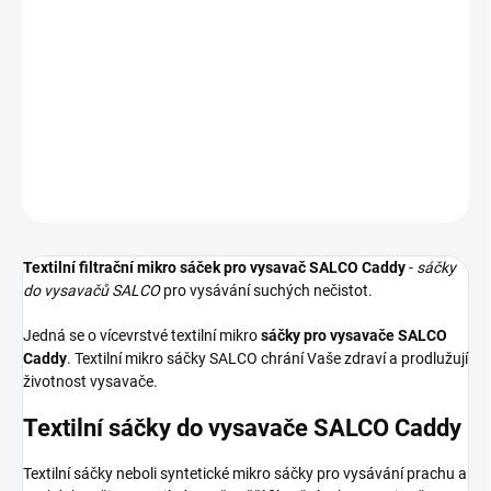
−
+
Přidat do košíku
Textilní sáčky do vysavače určené pro model SALCO Caddy. V
balení naleznete 5 sáčků do vysavače s hygienickým uzavřením.
DETAILNÍ INFORMACE
ZEPTAT SE
HLÍDAT
Textilní filtrační mikro sáček pro vysavač SALCO Caddy
-
sáčky
do vysavačů SALCO
pro vysávání suchých nečistot.
Jedná se o vícevrstvé textilní mikro
sáčky pro vysavače SALCO
Caddy
. Textilní mikro sáčky SALCO chrání Vaše zdraví a prodlužují
životnost vysavače.
Textilní sáčky do vysavače SALCO Caddy
Textilní sáčky neboli syntetické mikro sáčky pro vysávání prachu a