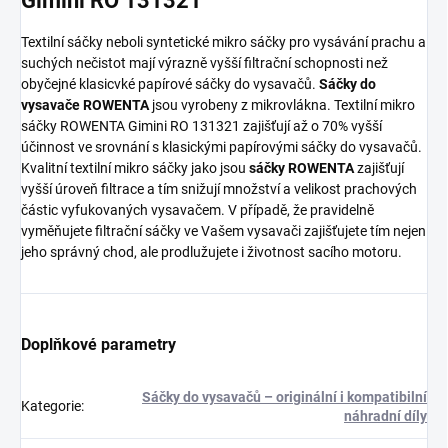
Gimini RO 131321
Textilní sáčky neboli syntetické mikro sáčky pro vysávání prachu a
suchých nečistot mají výrazně vyšší filtrační schopnosti než
obyčejné klasicvké papírové sáčky do vysavačů.
Sáčky do
vysavače ROWENTA
jsou vyrobeny z mikrovlákna. Textilní mikro
sáčky ROWENTA Gimini RO 131321 zajišťují až o 70% vyšší
účinnost ve srovnání s klasickými papírovými sáčky do vysavačů.
Kvalitní textilní mikro sáčky jako jsou
sáčky ROWENTA
zajišťují
vyšší úroveň filtrace a tím snižují množství a velikost prachových
částic vyfukovaných vysavačem. V případě, že pravidelně
vyměňujete filtrační sáčky ve Vašem vysavači zajišťujete tím nejen
jeho správný chod, ale prodlužujete i životnost sacího motoru.
Doplňkové parametry
Sáčky do vysavačů – originální i kompatibilní
Kategorie
:
náhradní díly