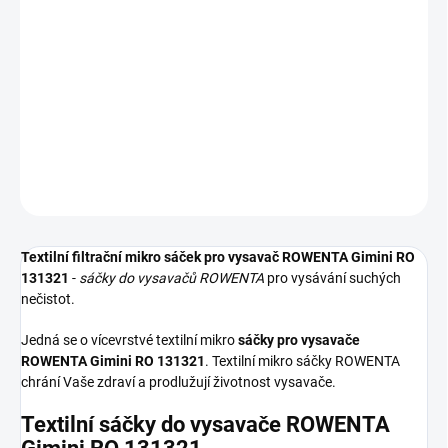
−
+
Přidat do košíku
Textilní sáčky do vysavače určené pro model ROWENTA Gimini RO
131321. V balení naleznete 5 sáčků do vysavače s hygienickým
uzavřením.
DETAILNÍ INFORMACE
ZEPTAT SE
HLÍDAT
Textilní filtrační mikro sáček pro vysavač ROWENTA Gimini RO
131321
-
sáčky do vysavačů ROWENTA
pro vysávání suchých
nečistot.
Jedná se o vícevrstvé textilní mikro
sáčky pro vysavače
ROWENTA Gimini RO 131321
. Textilní mikro sáčky ROWENTA
chrání Vaše zdraví a prodlužují životnost vysavače.
Textilní sáčky do vysavače ROWENTA