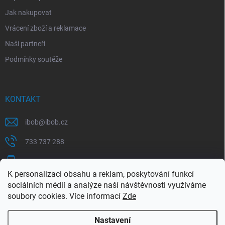
Jak nakupovat
Vrácení zboží a reklamace
Naši partneři
Podmínky soutěže
KONTAKT
ibob
@
ibob.cz
733 737 288
607 069 561
K personalizaci obsahu a reklam, poskytování funkcí
Sledujte nás na Facebooku !
sociálních médií a analýze naší návštěvnosti využíváme
soubory cookies. Více informací
Zde
ibob_s.r.o/
Nastavení