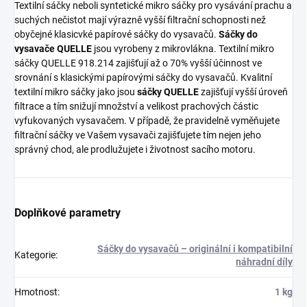
Textilní sáčky neboli syntetické mikro sáčky pro vysávání prachu a
suchých nečistot mají výrazně vyšší filtrační schopnosti než
obyčejné klasicvké papírové sáčky do vysavačů.
Sáčky do
vysavače QUELLE
jsou vyrobeny z mikrovlákna. Textilní mikro
sáčky QUELLE 918.214 zajišťují až o 70% vyšší účinnost ve
srovnání s klasickými papírovými sáčky do vysavačů. Kvalitní
textilní mikro sáčky jako jsou
sáčky QUELLE
zajišťují vyšší úroveň
filtrace a tím snižují množství a velikost prachových částic
vyfukovaných vysavačem. V případě, že pravidelně vyměňujete
filtrační sáčky ve Vašem vysavači zajišťujete tím nejen jeho
správný chod, ale prodlužujete i životnost sacího motoru.
Doplňkové parametry
Sáčky do vysavačů – originální i kompatibilní
Kategorie
:
náhradní díly
Hmotnost
:
1 kg