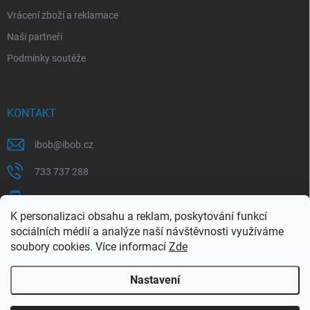
Vrácení zboží a reklamace
Naši partneři
Podmínky soutěže
KONTAKT
ibob
@
ibob.cz
733 737 288
607 069 561
K personalizaci obsahu a reklam, poskytování funkcí
Sledujte nás na Facebooku !
sociálních médií a analýze naší návštěvnosti využíváme
soubory cookies. Více informací
Zde
ibob_s.r.o/
Nastavení
Copyright 2026
ibob s.r.o.
. Všechna práva vyhrazena.
Upravit nastavení
cookies