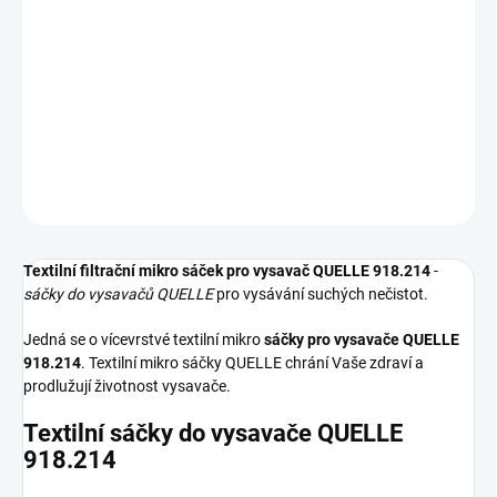
−
+
Přidat do košíku
Textilní sáčky do vysavače určené pro model QUELLE 918.214. V
balení naleznete 5 sáčků do vysavače s hygienickým uzavřením.
DETAILNÍ INFORMACE
ZEPTAT SE
HLÍDAT
Textilní filtrační mikro sáček pro vysavač QUELLE 918.214
-
sáčky do vysavačů QUELLE
pro vysávání suchých nečistot.
Jedná se o vícevrstvé textilní mikro
sáčky pro vysavače QUELLE
918.214
. Textilní mikro sáčky QUELLE chrání Vaše zdraví a
prodlužují životnost vysavače.
Textilní sáčky do vysavače QUELLE
918.214