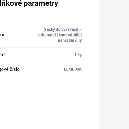
lňkové parametry
Sáčky do vysavačů –
rie
:
originální i kompatibilní
náhradní díly
ost
:
1 kg
gové číslo
:
ELMB04K