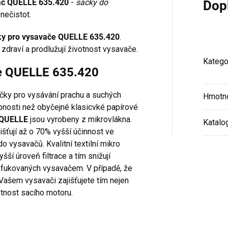
avač QUELLE 635.420
-
sáčky do
Dop
nečistot.
ky pro vysavače QUELLE 635.420
.
zdraví a prodlužují životnost vysavače.
Katego
če QUELLE 635.420
áčky pro vysávání prachu a suchých
Hmotn
hopnosti než obyčejné klasicvké papírové
 QUELLE
jsou vyrobeny z mikrovlákna.
Katalo
šťují až o 70% vyšší účinnost ve
o vysavačů. Kvalitní textilní mikro
vyšší úroveň filtrace a tím snižují
yfukovaných vysavačem. V případě, že
 Vašem vysavači zajišťujete tím nejen
otnost sacího motoru.