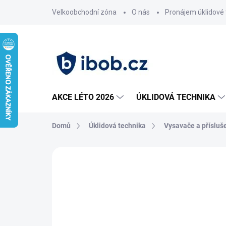
Přejít
Velkoobchodní zóna
O nás
Pronájem úklidové 
na
obsah
AKCE LÉTO 2026
ÚKLIDOVÁ TECHNIKA
Domů
Úklidová technika
Vysavače a přísluš
Neohodnoceno
Podrobnosti hodnoce