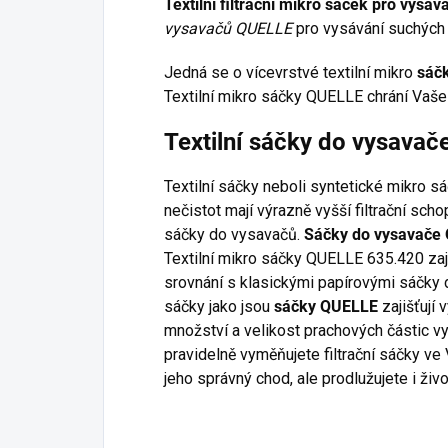
Textilní filtrační mikro sáček pro vys
vysavačů QUELLE
pro vysávání suchých 
Jedná se o vícevrstvé textilní mikro
sáč
Textilní mikro sáčky QUELLE chrání Vaše 
Textilní sáčky do vysava
Textilní sáčky neboli syntetické mikro s
nečistot mají výrazně vyšší filtrační sc
sáčky do vysavačů.
Sáčky do vysavače
Textilní mikro sáčky QUELLE 635.420 zaji
srovnání s klasickými papírovými sáčky d
sáčky jako jsou
sáčky QUELLE
zajišťují 
množství a velikost prachových částic v
pravidelně vyměňujete filtrační sáčky ve
jeho správný chod, ale prodlužujete i živ