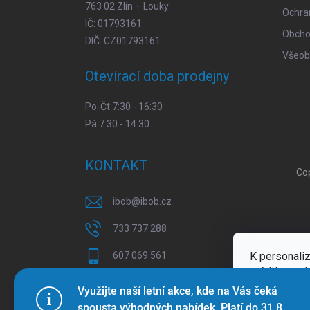
763 02 Zlín – Louky
Ochra
IČ: 01793161
Obcho
DIČ: CZ01793161
Všeob
Otevírací doba prodejny
Po-Čt 7:30 - 16:30
Pá 7:30 - 14:30
KONTAKT
Co
ibob
@
ibob.cz
733 737 288
K personaliz
607 069 561
médií a anal
Sledujte nás na Facebooku !
Více inform
Využijte naší letní akce, kde na Vás čeká
spousta výhodných nabídek. Platí do 31.8.
ibob_s.r.o/