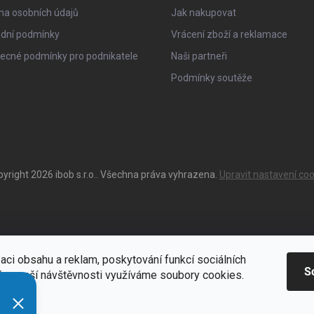
na osobních údajů
Jak nakupovat
dní podmínky
Vrácení zboží a reklamace
ecné podmínky pro podnikatele
Naši partneři
Podmínky soutěže
pyright 2026
ibob s.r.o.
. Všechna práva vyhrazena.
Upravit nastavení coo
aci obsahu a reklam, poskytování funkcí sociálních
S
ýze naší návštěvnosti využíváme soubory cookies.
ací
Zde