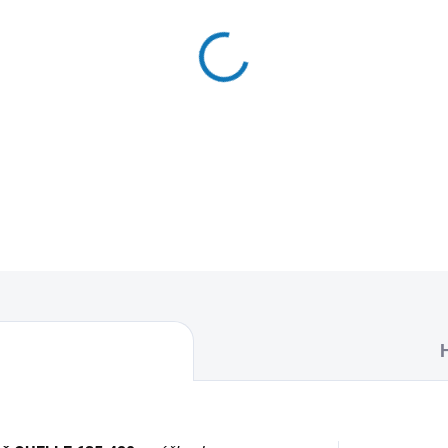
MŮŽEME DORUČIT DO:
12.8.2
−
+
Textilní sáčky do vysavače 
naleznete 4 sáčky do vysava
DETAILNÍ INFORMACE