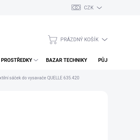
CZK
PRÁZDNÝ KOŠÍK
NÁKUPNÍ
KOŠÍK
Í PROSTŘEDKY
BAZAR TECHNIKY
PŮJČOVNA
V
xtilní sáček do vysavače QUELLE 635.420