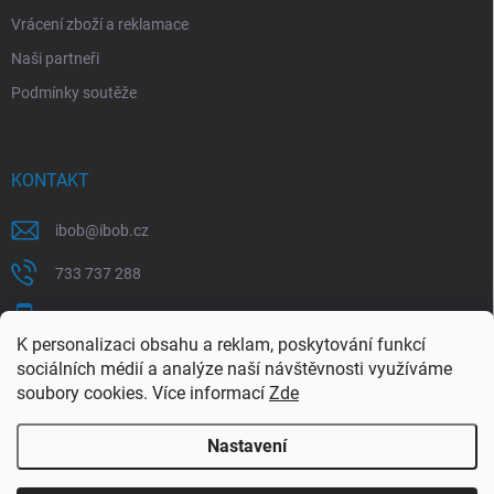
Vrácení zboží a reklamace
Naši partneři
Podmínky soutěže
KONTAKT
ibob
@
ibob.cz
733 737 288
607 069 561
K personalizaci obsahu a reklam, poskytování funkcí
Sledujte nás na Facebooku !
sociálních médií a analýze naší návštěvnosti využíváme
soubory cookies. Více informací
Zde
ibob_s.r.o/
Nastavení
Copyright 2026
ibob s.r.o.
. Všechna práva vyhrazena.
Upravit nastavení
cookies