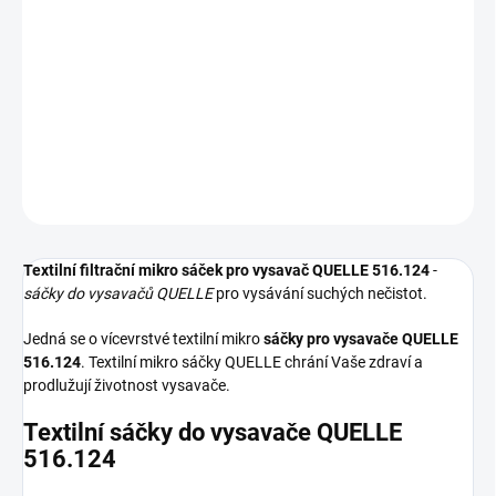
−
+
Přidat do košíku
Textilní sáčky do vysavače určené pro model QUELLE 516.124. V
balení naleznete 5 sáčků do vysavače s hygienickým uzavřením.
DETAILNÍ INFORMACE
ZEPTAT SE
HLÍDAT
Textilní filtrační mikro sáček pro vysavač QUELLE 516.124
-
sáčky do vysavačů QUELLE
pro vysávání suchých nečistot.
Jedná se o vícevrstvé textilní mikro
sáčky pro vysavače QUELLE
516.124
. Textilní mikro sáčky QUELLE chrání Vaše zdraví a
prodlužují životnost vysavače.
Textilní sáčky do vysavače QUELLE
516.124