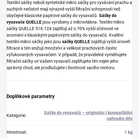
Textilní sáčky neboli syntetické mikro sáčky pro vysávání prachu a
suchých nečistot mají výrazně vyšší filtrační schopnosti než
obyčejné klasicvké papírové sáčky do vysavačů.
Sáčky do
vysavače QUELLE
jsou vyrobeny z mikrovlákna. Textilní mikro
sáčky QUELLE 516.124 zajišťují až o 70% vyšší účinnost ve
srovnání s klasickými papírovými sáčky do vysavačů. Kvalitní
textilní mikro sáčky jako jsou
sáčky QUELLE
zajišťují vyšší úroveň
filtrace a tím snižují množství a velikost prachových částic
vyfukovaných vysavačem. V případě, že pravidelně vyměňujete
filtrační sáčky ve Vašem vysavači zajišťujete tím nejen jeho
správný chod, ale prodlužujete i životnost sacího motoru.
Doplňkové parametry
Sáčky do vysavačů – originální i kompatibilní
Kategorie
:
náhradní díly
Hmotnost
:
1 kg