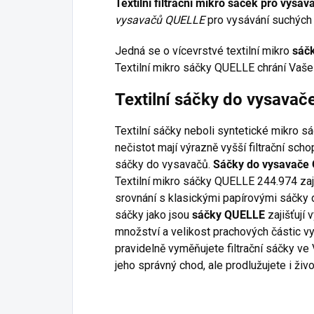
Textilní filtrační mikro sáček pro vys
vysavačů QUELLE
pro vysávání suchých 
Jedná se o vícevrstvé textilní mikro
sáč
Textilní mikro sáčky QUELLE chrání Vaše 
Textilní sáčky do vysava
Textilní sáčky neboli syntetické mikro s
nečistot mají výrazně vyšší filtrační sch
sáčky do vysavačů.
Sáčky do vysavače
Textilní mikro sáčky QUELLE 244.974 zaji
srovnání s klasickými papírovými sáčky d
sáčky jako jsou
sáčky QUELLE
zajišťují 
množství a velikost prachových částic v
pravidelně vyměňujete filtrační sáčky ve
jeho správný chod, ale prodlužujete i živ