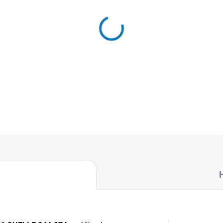
MŮŽEME DORUČIT DO:
12.8.2
−
+
Textilní sáčky do vysavače 
naleznete 4 sáčky do vysava
DETAILNÍ INFORMACE