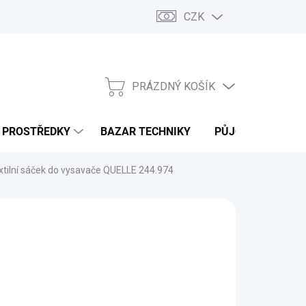
CZK
PRÁZDNÝ KOŠÍK
NÁKUPNÍ
KOŠÍK
Í PROSTŘEDKY
BAZAR TECHNIKY
PŮJČOVNA
V
xtilní sáček do vysavače QUELLE 244.974