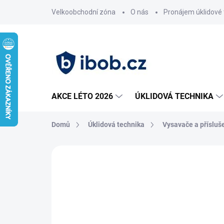
Přejít
Velkoobchodní zóna
O nás
Pronájem úklidové 
na
obsah
AKCE LÉTO 2026
ÚKLIDOVÁ TECHNIKA
Domů
Úklidová technika
Vysavače a přísluš
Neohodnoceno
Podrobnosti hodnoce