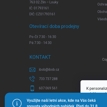
763 02 Zlín – Louky
Ochra
IČ: 01793161
Obcho
DIČ: CZ01793161
Všeob
Otevírací doba prodejny
Po-Čt 7:30 - 16:30
Pá 7:30 - 14:30
KONTAKT
Co
ibob
@
ibob.cz
733 737 288
K personaliz
607 069 561
médií a anal
Sledujte nás na Facebooku !
Více inform
Využijte naší letní akce, kde na Vás čeká
spousta výhodných nabídek. Platí do 31.8.
ibob_s.r.o/