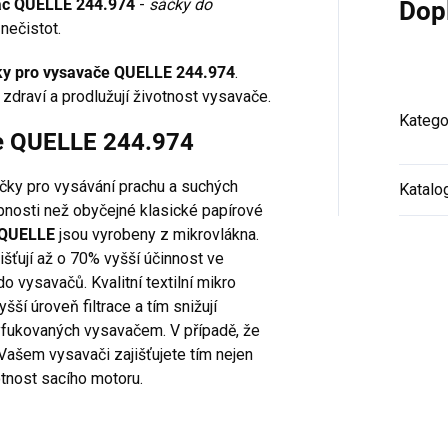
avač QUELLE 244.974
-
sáčky do
Dop
nečistot.
ky pro vysavače QUELLE 244.974
.
zdraví a prodlužují životnost vysavače.
Katego
če QUELLE 244.974
áčky pro vysávání prachu a suchých
Katalo
opnosti než obyčejné klasické papírové
 QUELLE
jsou vyrobeny z mikrovlákna.
šťují až o 70% vyšší účinnost ve
o vysavačů. Kvalitní textilní mikro
vyšší úroveň filtrace a tím snižují
yfukovaných vysavačem. V případě, že
 Vašem vysavači zajišťujete tím nejen
otnost sacího motoru.