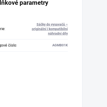
lňkové parametry
Sáčky do vysavačů –
rie
:
originální i kompatibilní
náhradní díly
gové číslo
:
AGMB01K