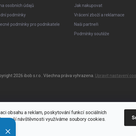
na osobních údajů
Jak nakupovat
dní podmínky
Vrácení zboží a reklamace
ecné podmínky pro podnikatele
Naši partneři
Podmínky soutěže
pyright 2026
ibob s.r.o.
. Všechna práva vyhrazena.
Upravit nastavení coo
aci obsahu a reklam, poskytování funkcí sociálních
S
ýze naší návštěvnosti využíváme soubory cookies.
ací
Zde