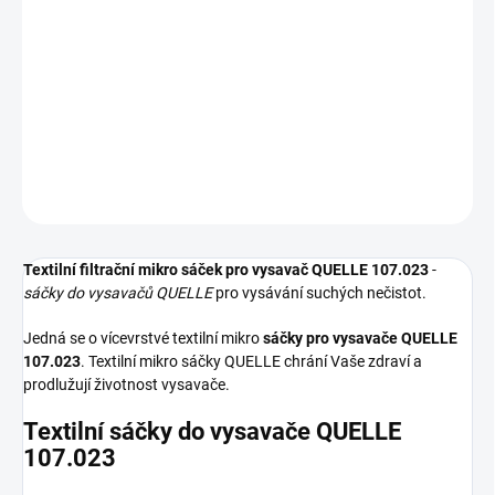
−
+
Přidat do košíku
Textilní sáčky do vysavače určené pro model QUELLE 107.023. V
balení naleznete 4 sáčky do vysavače s hygienickým uzavřením.
DETAILNÍ INFORMACE
ZEPTAT SE
HLÍDAT
Textilní filtrační mikro sáček pro vysavač QUELLE 107.023
-
sáčky do vysavačů QUELLE
pro vysávání suchých nečistot.
Jedná se o vícevrstvé textilní mikro
sáčky pro vysavače QUELLE
107.023
. Textilní mikro sáčky QUELLE chrání Vaše zdraví a
prodlužují životnost vysavače.
Textilní sáčky do vysavače QUELLE
107.023