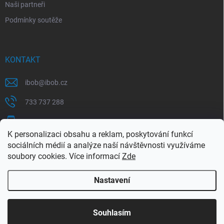
Naši partneři
Podmínky soutěže
KONTAKT
ibob
@
ibob.cz
733 737 288
607 069 561
K personalizaci obsahu a reklam, poskytování funkcí
Sledujte nás na Facebooku !
sociálních médií a analýze naší návštěvnosti využíváme
soubory cookies. Více informací
Zde
ibob_s.r.o/
Nastavení
Copyright 2026
ibob s.r.o.
. Všechna práva vyhrazena.
Upravit nastavení
cookies
Využijte naší letní akce, kde na Vás čeká spousta
Souhlasím
výhodných nabídek. Platí do 31.8.