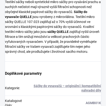
Textilní sáčky neboli syntetické mikro sáčky pro vysávání prachu a
suchých nečistot mají výrazně vyšší filtrační schopnosti než
obyčejné klasické papírové sáčky do vysavačů.
Sáčky do
vysavače QUELLE
jsou vyrobeny z mikrovlákna. Textilní mikro
sáčky QUELLE 107.023 zajišťují až o 70% vyšší účinnost ve
srovnání s klasickými papírovými sáčky do vysavačů. Kvalitní
textilní mikro sáčky jako jsou
sáčky QUELLE
zajišťují vyšší úroveň
filtrace a tím snižují množství a velikost prachových částic
vyfukovaných vysavačem. V případě, že pravidelně vyměňujete
filtrační sáčky ve Vašem vysavači zajišťujete tím nejen jeho
správný chod, ale prodlužujete i životnost sacího motoru.
Doplňkové parametry
Sáčky do vysavačů – originální i kompatibilní
Kategorie
:
náhradní díly
Katalogové
AGMB01K
číslo
: