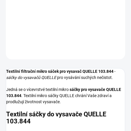
−
+
Přidat do košíku
Textilní sáčky do vysavače určené pro model QUELLE 103.844. V
balení naleznete 5 sáčků do vysavače s hygienickým uzavřením.
DETAILNÍ INFORMACE
ZEPTAT SE
HLÍDAT
Textilní filtrační mikro sáček pro vysavač QUELLE 103.844
-
sáčky do vysavačů QUELLE
pro vysávání suchých nečistot.
Jedná se o vícevrstvé textilní mikro
sáčky pro vysavače QUELLE
103.844
. Textilní mikro sáčky QUELLE chrání Vaše zdraví a
prodlužují životnost vysavače.
Textilní sáčky do vysavače QUELLE
103.844