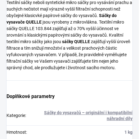
Textilní sáčky neboli syntetické mikro sáčky pro vysávání prachu a
suchých nečistot mají výrazně vyšší filtrační schopnosti než
obyčejné klasicvké papírové sáčky do vysavačů.
Sáčky do
vysavače QUELLE
jsou vyrobeny z mikrovlákna. Textilní mikro
sáčky QUELLE 103.844 zajišťují až o 70% vyšší účinnost ve
srovnání s klasickými papírovými sáčky do vysavačů. Kvalitní
textilní mikro sáčky jako jsou
sáčky QUELLE
zajišťují vyšší úroveň
filtrace a tím snižují množství a velikost prachových částic
vyfukovaných vysavačem. V případě, že pravidelně vyměňujete
filtrační sáčky ve Vašem vysavači zajišťujete tím nejen jeho
správný chod, ale prodlužujete i životnost sacího motoru.
Doplňkové parametry
Sáčky do vysavačů – originální i kompatibilní
Kategorie
:
náhradní díly
Hmotnost
:
1 kg