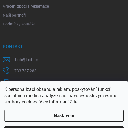
Vrácení zboží a reklamace
Naši partneři
Podmínky soutěže
KONTAKT
ibob
@
ibob.cz
733 737 288
607 069 561
K personalizaci obsahu a reklam, poskytování funkcí
Sledujte nás na Facebooku !
sociálních médií a analýze naší návštěvnosti využíváme
soubory cookies. Více informací
Zde
ibob_s.r.o/
Nastavení
Copyright 2026
ibob s.r.o.
. Všechna práva vyhrazena.
Upravit nastavení
cookies