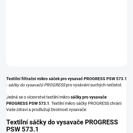
−
+
Přidat do košíku
Textilní sáčky do vysavače určené pro model PROGRESS PSW
573.1. V balení naleznete 4 sáčky do vysavače s hygienickým
uzavřením.
DETAILNÍ INFORMACE
ZEPTAT SE
HLÍDAT
Textilní filtrační mikro sáček pro vysavač PROGRESS PSW 573.1
-
sáčky do vysavačů PROGRESS
pro vysávání suchých nečistot.
Jedná se o vícevrstvé textilní mikro
sáčky pro vysavače
PROGRESS PSW 573.1
. Textilní mikro sáčky PROGRESS chrání
Vaše zdraví a prodlužují životnost vysavače.
Textilní sáčky do vysavače PROGRESS
PSW 573.1