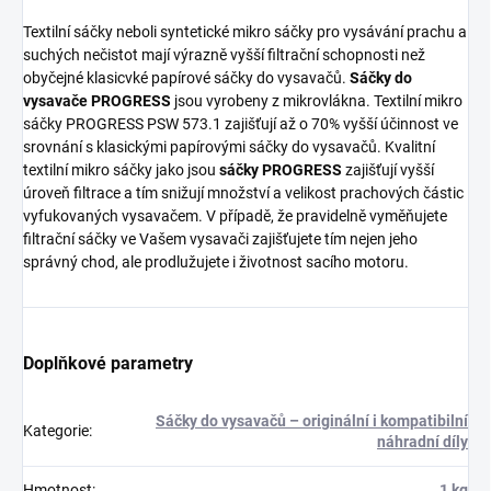
Textilní sáčky neboli syntetické mikro sáčky pro vysávání prachu a
suchých nečistot mají výrazně vyšší filtrační schopnosti než
obyčejné klasicvké papírové sáčky do vysavačů.
Sáčky do
vysavače PROGRESS
jsou vyrobeny z mikrovlákna. Textilní mikro
sáčky PROGRESS PSW 573.1 zajišťují až o 70% vyšší účinnost ve
srovnání s klasickými papírovými sáčky do vysavačů. Kvalitní
textilní mikro sáčky jako jsou
sáčky PROGRESS
zajišťují vyšší
úroveň filtrace a tím snižují množství a velikost prachových částic
vyfukovaných vysavačem. V případě, že pravidelně vyměňujete
filtrační sáčky ve Vašem vysavači zajišťujete tím nejen jeho
správný chod, ale prodlužujete i životnost sacího motoru.
Doplňkové parametry
Sáčky do vysavačů – originální i kompatibilní
Kategorie
:
náhradní díly
Hmotnost
:
1 kg