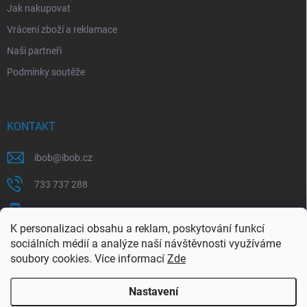
Jak nakupovat
Vrácení zboží a reklamace
Naši partneři
Podmínky soutěže
KONTAKT
ibob
@
ibob.cz
733 737 288
607 069 561
K personalizaci obsahu a reklam, poskytování funkcí
Sledujte nás na Facebooku !
sociálních médií a analýze naší návštěvnosti využíváme
soubory cookies. Více informací
Zde
ibob_s.r.o/
Nastavení