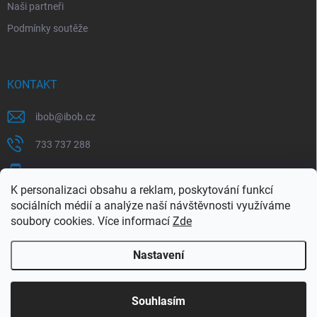
Naši partneři
Podmínky soutěže
KONTAKT
ibob
@
ibob.cz
733 737 288
607 069 561
K personalizaci obsahu a reklam, poskytování funkcí
Sledujte nás na Facebooku !
sociálních médií a analýze naší návštěvnosti využíváme
soubory cookies. Více informací
Zde
ibob_s.r.o/
Nastavení
Copyright 2026
ibob s.r.o.
. Všechna práva vyhrazena.
Upravit nastavení
cookies
Využijte naší letní akce, kde na Vás čeká spousta
Souhlasím
výhodných nabídek. Platí do 31.8.