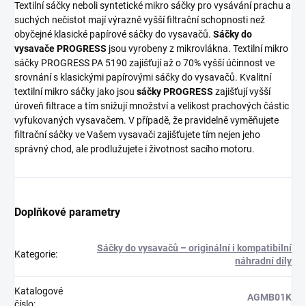
Textilní sáčky neboli syntetické mikro sáčky pro vysávání prachu a
suchých nečistot mají výrazně vyšší filtrační schopnosti než
obyčejné klasické papírové sáčky do vysavačů.
Sáčky do
vysavače PROGRESS
jsou vyrobeny z mikrovlákna. Textilní mikro
sáčky PROGRESS PA 5190 zajišťují až o 70% vyšší účinnost ve
srovnání s klasickými papírovými sáčky do vysavačů. Kvalitní
textilní mikro sáčky jako jsou
sáčky PROGRESS
zajišťují vyšší
úroveň filtrace a tím snižují množství a velikost prachových částic
vyfukovaných vysavačem. V případě, že pravidelně vyměňujete
filtrační sáčky ve Vašem vysavači zajišťujete tím nejen jeho
správný chod, ale prodlužujete i životnost sacího motoru.
Doplňkové parametry
Sáčky do vysavačů – originální i kompatibilní
Kategorie
:
náhradní díly
Katalogové
AGMB01K
číslo
: