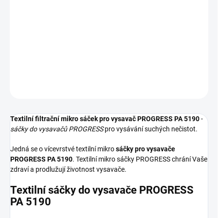
−
+
Přidat do košíku
Textilní sáčky do vysavače určené pro model PROGRESS PA 5190.
V balení naleznete 4 sáčky do vysavače s hygienickým uzavřením.
DETAILNÍ INFORMACE
ZEPTAT SE
HLÍDAT
Textilní filtrační mikro sáček pro vysavač PROGRESS PA 5190
-
sáčky do vysavačů PROGRESS
pro vysávání suchých nečistot.
Jedná se o vícevrstvé textilní mikro
sáčky pro vysavače
PROGRESS PA 5190
. Textilní mikro sáčky PROGRESS chrání Vaše
zdraví a prodlužují životnost vysavače.
Textilní sáčky do vysavače PROGRESS
PA 5190