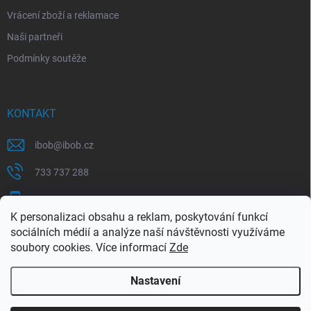
Vrácení zboží a reklamace
Naši partneři
Podmínky soutěže
KONTAKT
ibob
@
ibob.cz
733 737 288
607 069 561
K personalizaci obsahu a reklam, poskytování funkcí
Sledujte nás na Facebooku !
sociálních médií a analýze naší návštěvnosti využíváme
soubory cookies. Více informací
Zde
ibob_s.r.o/
Nastavení
Copyright 2026
ibob s.r.o.
. Všechna práva vyhrazena.
Upravit nastavení
cookies