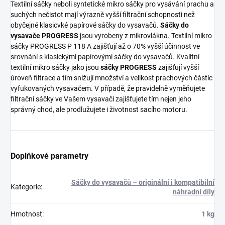
Textilní sáčky neboli syntetické mikro sáčky pro vysávání prachu a
suchých nečistot mají výrazně vyšší filtrační schopnosti než
obyčejné klasicvké papírové sáčky do vysavačů.
Sáčky do
vysavače PROGRESS
jsou vyrobeny z mikrovlákna. Textilní mikro
sáčky PROGRESS P 118 A zajišťují až o 70% vyšší účinnost ve
srovnání s klasickými papírovými sáčky do vysavačů. Kvalitní
textilní mikro sáčky jako jsou
sáčky PROGRESS
zajišťují vyšší
úroveň filtrace a tím snižují množství a velikost prachových částic
vyfukovaných vysavačem. V případě, že pravidelně vyměňujete
filtrační sáčky ve Vašem vysavači zajišťujete tím nejen jeho
správný chod, ale prodlužujete i životnost sacího motoru.
Doplňkové parametry
Sáčky do vysavačů – originální i kompatibilní
Kategorie
:
náhradní díly
Hmotnost
:
1 kg