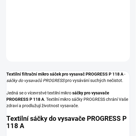
−
+
Přidat do košíku
Textilní sáčky do vysavače určené pro model PROGRESS P 118 A.
V balení naleznete 4 sáčky do vysavače s hygienickým uzavřením.
DETAILNÍ INFORMACE
ZEPTAT SE
HLÍDAT
Textilní filtrační mikro sáček pro vysavač PROGRESS P 118 A
-
sáčky do vysavačů PROGRESS
pro vysávání suchých nečistot.
Jedná se o vícevrstvé textilní mikro
sáčky pro vysavače
PROGRESS P 118 A
. Textilní mikro sáčky PROGRESS chrání Vaše
zdraví a prodlužují životnost vysavače.
Textilní sáčky do vysavače PROGRESS P
118 A