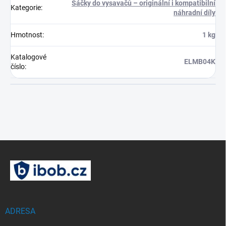
Sáčky do vysavačů – originální i kompatibilní
Kategorie
:
náhradní díly
Hmotnost
:
1 kg
Katalogové
ELMB04K
číslo
:
Z
á
p
a
t
í
ADRESA