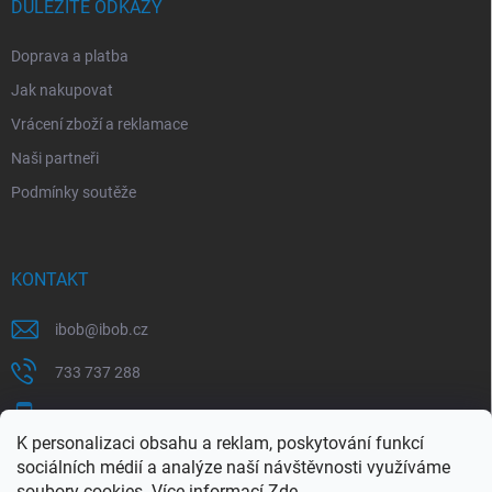
DŮLEŽITÉ ODKAZY
Doprava a platba
Jak nakupovat
Vrácení zboží a reklamace
Naši partneři
Podmínky soutěže
KONTAKT
ibob
@
ibob.cz
733 737 288
607 069 561
K personalizaci obsahu a reklam, poskytování funkcí
Sledujte nás na Facebooku !
sociálních médií a analýze naší návštěvnosti využíváme
soubory cookies. Více informací
Zde