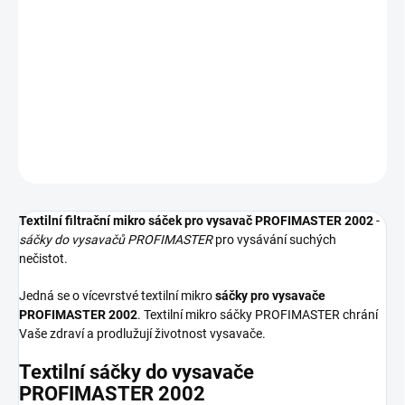
−
+
Přidat do košíku
Textilní sáčky do vysavače určené pro model PROFIMASTER 2002.
V balení naleznete 5 sáčků do vysavače s hygienickým uzavřením.
DETAILNÍ INFORMACE
ZEPTAT SE
HLÍDAT
Textilní filtrační mikro sáček pro vysavač PROFIMASTER 2002
-
sáčky do vysavačů PROFIMASTER
pro vysávání suchých
nečistot.
Jedná se o vícevrstvé textilní mikro
sáčky pro vysavače
PROFIMASTER 2002
. Textilní mikro sáčky PROFIMASTER chrání
Vaše zdraví a prodlužují životnost vysavače.
Textilní sáčky do vysavače
PROFIMASTER 2002