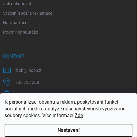
Jak nakupovat
Vrácení zboží a reklamace
Naši partneři
Podmínky soutěže
KONTAKT
ibob
@
ibob.cz
733 737 288
607 069 561
K personalizaci obsahu a reklam, poskytování funkcí
Sledujte nás na Facebooku !
sociálních médií a analýze naší návštěvnosti využíváme
soubory cookies. Více informací
Zde
ibob_s.r.o/
Nastavení