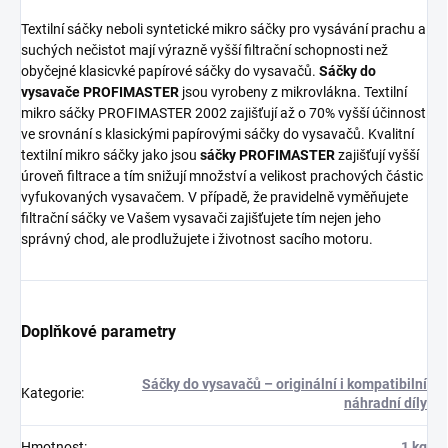
Textilní sáčky neboli syntetické mikro sáčky pro vysávání prachu a
suchých nečistot mají výrazně vyšší filtrační schopnosti než
obyčejné klasicvké papírové sáčky do vysavačů.
Sáčky do
vysavače PROFIMASTER
jsou vyrobeny z mikrovlákna. Textilní
mikro sáčky PROFIMASTER 2002 zajišťují až o 70% vyšší účinnost
ve srovnání s klasickými papírovými sáčky do vysavačů. Kvalitní
textilní mikro sáčky jako jsou
sáčky PROFIMASTER
zajišťují vyšší
úroveň filtrace a tím snižují množství a velikost prachových částic
vyfukovaných vysavačem. V případě, že pravidelně vyměňujete
filtrační sáčky ve Vašem vysavači zajišťujete tím nejen jeho
správný chod, ale prodlužujete i životnost sacího motoru.
Doplňkové parametry
Sáčky do vysavačů – originální i kompatibilní
Kategorie
:
náhradní díly
Hmotnost
:
1 kg