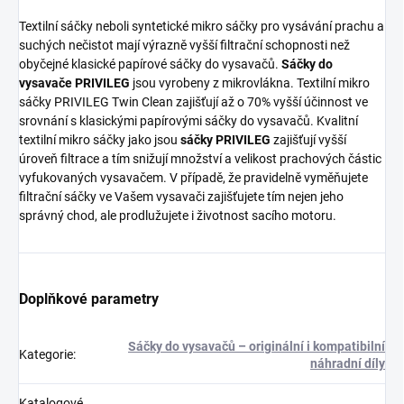
Textilní sáčky neboli syntetické mikro sáčky pro vysávání prachu a
suchých nečistot mají výrazně vyšší filtrační schopnosti než
obyčejné klasické papírové sáčky do vysavačů.
Sáčky do
vysavače PRIVILEG
jsou vyrobeny z mikrovlákna. Textilní mikro
sáčky PRIVILEG Twin Clean zajišťují až o 70% vyšší účinnost ve
srovnání s klasickými papírovými sáčky do vysavačů. Kvalitní
textilní mikro sáčky jako jsou
sáčky PRIVILEG
zajišťují vyšší
úroveň filtrace a tím snižují množství a velikost prachových částic
vyfukovaných vysavačem. V případě, že pravidelně vyměňujete
filtrační sáčky ve Vašem vysavači zajišťujete tím nejen jeho
správný chod, ale prodlužujete i životnost sacího motoru.
Doplňkové parametry
Sáčky do vysavačů – originální i kompatibilní
Kategorie
:
náhradní díly
Katalogové