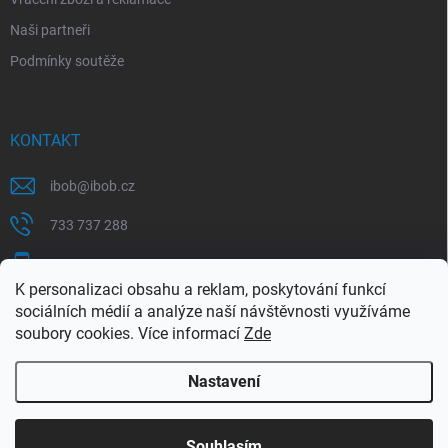
Naši partneři
Podmínky soutěže
KONTAKT
ibob
@
ibob.cz
733 737 288
607 069 561
K personalizaci obsahu a reklam, poskytování funkcí
Sledujte nás na Facebooku !
sociálních médií a analýze naší návštěvnosti využíváme
soubory cookies. Více informací
Zde
ibob_s.r.o/
Nastavení
Copyright 2026
ibob s.r.o.
. Všechna práva vyhrazena.
Upravit nastavení
cookies
Využijte naší letní akce, kde na Vás čeká spousta
Souhlasím