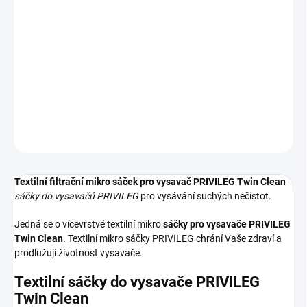
−
+
Přidat do košíku
Textilní sáčky do vysavače určené pro model PRIVILEG Twin
Clean. V balení naleznete 4 sáčky do vysavače s hygienickým
uzavřením.
DETAILNÍ INFORMACE
ZEPTAT SE
HLÍDAT
Textilní filtrační mikro sáček pro vysavač PRIVILEG Twin Clean
-
sáčky do vysavačů PRIVILEG
pro vysávání suchých nečistot.
Jedná se o vícevrstvé textilní mikro
sáčky pro vysavače PRIVILEG
Twin Clean
. Textilní mikro sáčky PRIVILEG chrání Vaše zdraví a
prodlužují životnost vysavače.
Textilní sáčky do vysavače PRIVILEG
Twin Clean