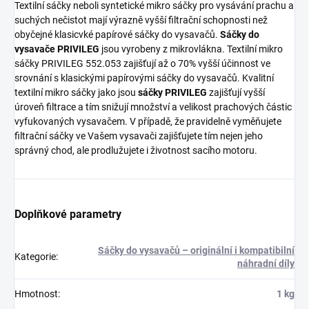
Textilní sáčky neboli syntetické mikro sáčky pro vysávání prachu a
suchých nečistot mají výrazně vyšší filtrační schopnosti než
obyčejné klasicvké papírové sáčky do vysavačů.
Sáčky do
vysavače PRIVILEG
jsou vyrobeny z mikrovlákna. Textilní mikro
sáčky PRIVILEG 552.053 zajišťují až o 70% vyšší účinnost ve
srovnání s klasickými papírovými sáčky do vysavačů. Kvalitní
textilní mikro sáčky jako jsou
sáčky PRIVILEG
zajišťují vyšší
úroveň filtrace a tím snižují množství a velikost prachových částic
vyfukovaných vysavačem. V případě, že pravidelně vyměňujete
filtrační sáčky ve Vašem vysavači zajišťujete tím nejen jeho
správný chod, ale prodlužujete i životnost sacího motoru.
Doplňkové parametry
Sáčky do vysavačů – originální i kompatibilní
Kategorie
:
náhradní díly
Hmotnost
:
1 kg