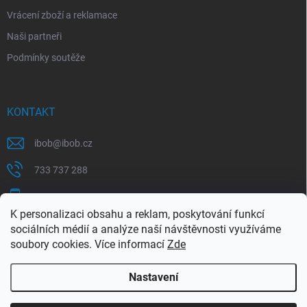
Vrácení zboží a reklamace
Naši partneři
Podmínky soutěže
KONTAKT
ibob
@
ibob.cz
733 737 288
607 069 561
K personalizaci obsahu a reklam, poskytování funkcí
Sledujte nás na Facebooku !
sociálních médií a analýze naší návštěvnosti využíváme
soubory cookies. Více informací
Zde
ibob_s.r.o/
Nastavení
Copyright 2026
ibob s.r.o.
. Všechna práva vyhrazena.
Upravit nastavení
cookies