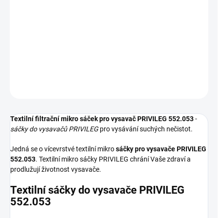
−
+
Přidat do košíku
Textilní sáčky do vysavače určené pro model PRIVILEG 552.053. V
balení naleznete 4 sáčky do vysavače s hygienickým uzavřením.
DETAILNÍ INFORMACE
ZEPTAT SE
HLÍDAT
Textilní filtrační mikro sáček pro vysavač PRIVILEG 552.053
-
sáčky do vysavačů PRIVILEG
pro vysávání suchých nečistot.
Jedná se o vícevrstvé textilní mikro
sáčky pro vysavače PRIVILEG
552.053
. Textilní mikro sáčky PRIVILEG chrání Vaše zdraví a
prodlužují životnost vysavače.
Textilní sáčky do vysavače PRIVILEG
552.053