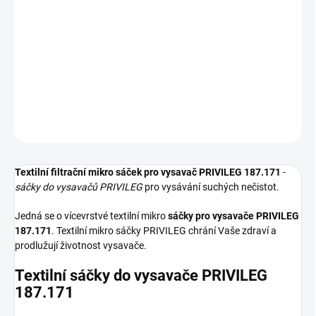
−
+
Přidat do košíku
Textilní sáčky do vysavače určené pro model PRIVILEG 187.171. V
balení naleznete 4 sáčky do vysavače s hygienickým uzavřením.
DETAILNÍ INFORMACE
ZEPTAT SE
HLÍDAT
Textilní filtrační mikro sáček pro vysavač PRIVILEG 187.171
-
sáčky do vysavačů PRIVILEG
pro vysávání suchých nečistot.
Jedná se o vícevrstvé textilní mikro
sáčky pro vysavače PRIVILEG
187.171
. Textilní mikro sáčky PRIVILEG chrání Vaše zdraví a
prodlužují životnost vysavače.
Textilní sáčky do vysavače PRIVILEG
187.171