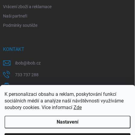
Vrácení zboží a reklamace
Naši partneři
Podmínky soutěže
KONTAKT
ibob
@
ibob.cz
733 737 288
607 069 561
K personalizaci obsahu a reklam, poskytování funkcí
Sledujte nás na Facebooku !
sociálních médií a analýze naší návštěvnosti využíváme
soubory cookies. Více informací
Zde
ibob_s.r.o/
Nastavení
Copyright 2026
ibob s.r.o.
. Všechna práva vyhrazena.
Upravit nastavení
cookies