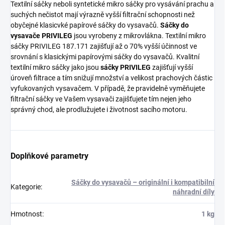
Textilní sáčky neboli syntetické mikro sáčky pro vysávání prachu a
suchých nečistot mají výrazně vyšší filtrační schopnosti než
obyčejné klasicvké papírové sáčky do vysavačů.
Sáčky do
vysavače PRIVILEG
jsou vyrobeny z mikrovlákna. Textilní mikro
sáčky PRIVILEG 187.171 zajišťují až o 70% vyšší účinnost ve
srovnání s klasickými papírovými sáčky do vysavačů. Kvalitní
textilní mikro sáčky jako jsou
sáčky PRIVILEG
zajišťují vyšší
úroveň filtrace a tím snižují množství a velikost prachových částic
vyfukovaných vysavačem. V případě, že pravidelně vyměňujete
filtrační sáčky ve Vašem vysavači zajišťujete tím nejen jeho
správný chod, ale prodlužujete i životnost sacího motoru.
Doplňkové parametry
Sáčky do vysavačů – originální i kompatibilní
Kategorie
:
náhradní díly
Hmotnost
:
1 kg